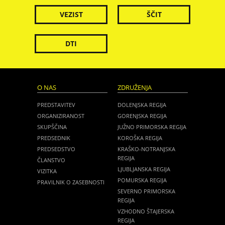
VEZIST
ŠČIT
DTI
O NAS
ZDRUŽENJA
PREDSTAVITEV
DOLENJSKA REGIJA
ORGANIZIRANOST
GORENJSKA REGIJA
SKUPŠČINA
JUŽNO PRIMORSKA REGIJA
PREDSEDNIK
KOROŠKA REGIJA
PREDSEDSTVO
KRAŠKO-NOTRANJSKA
REGIJA
ČLANSTVO
LJUBLJANSKA REGIJA
VIZITKA
POMURSKA REGIJA
PRAVILNIK O ZASEBNOSTI
SEVERNO PRIMORSKA
REGIJA
VZHODNO ŠTAJERSKA
REGIJA