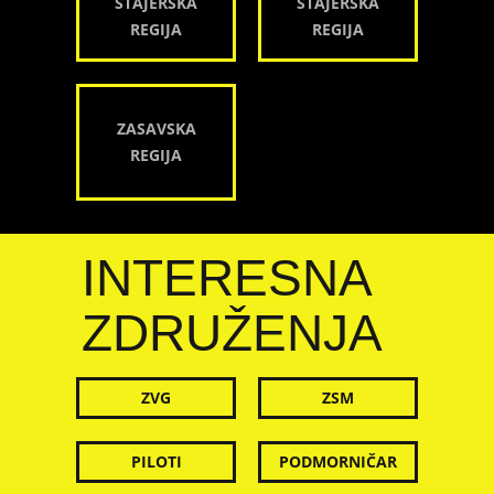
ŠTAJERSKA
ŠTAJERSKA
REGIJA
REGIJA
ZASAVSKA
REGIJA
INTERESNA
ZDRUŽENJA
ZVG
ZSM
PILOTI
PODMORNIČAR