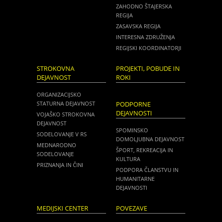
ZAHODNO ŠTAJERSKA
REGIJA
ZASAVSKA REGIJA
INTERESNA ZDRUŽENJA
REGIJSKI KOORDINATORJI
STROKOVNA
PROJEKTI, POBUDE IN
DEJAVNOST
ROKI
ORGANIZACIJSKO
STATURNA DEJAVNOST
PODPORNE
DEJAVNOSTI
VOJAŠKO STROKOVNA
DEJAVNOST
SPOMINSKO
SODELOVANJE V RS
DOMOLJUBNA DEJAVNOST
MEDNARODNO
ŠPORT, REKREACIJA IN
SODELOVANJE
KULTURA
PRIZNANJA IN ČINI
PODPORA ČLANSTVU IN
HUMANITARNE
DEJAVNOSTI
MEDIJSKI CENTER
POVEZAVE