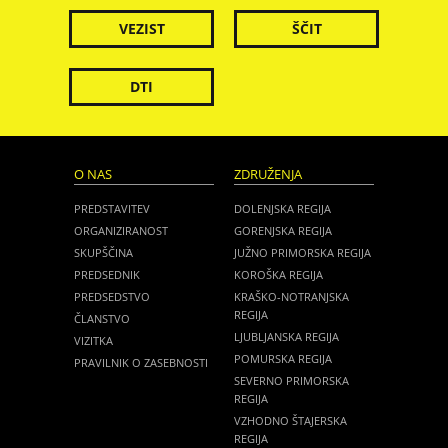
VEZIST
ŠČIT
DTI
O NAS
ZDRUŽENJA
PREDSTAVITEV
DOLENJSKA REGIJA
ORGANIZIRANOST
GORENJSKA REGIJA
SKUPŠČINA
JUŽNO PRIMORSKA REGIJA
PREDSEDNIK
KOROŠKA REGIJA
PREDSEDSTVO
KRAŠKO-NOTRANJSKA
REGIJA
ČLANSTVO
LJUBLJANSKA REGIJA
VIZITKA
POMURSKA REGIJA
PRAVILNIK O ZASEBNOSTI
SEVERNO PRIMORSKA
REGIJA
VZHODNO ŠTAJERSKA
REGIJA