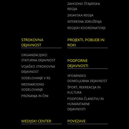
ZAHODNO ŠTAJERSKA
REGIJA
ZASAVSKA REGIJA
INTERESNA ZDRUŽENJA
REGIJSKI KOORDINATORJI
STROKOVNA
PROJEKTI, POBUDE IN
DEJAVNOST
ROKI
ORGANIZACIJSKO
STATURNA DEJAVNOST
PODPORNE
DEJAVNOSTI
VOJAŠKO STROKOVNA
DEJAVNOST
SPOMINSKO
SODELOVANJE V RS
DOMOLJUBNA DEJAVNOST
MEDNARODNO
ŠPORT, REKREACIJA IN
SODELOVANJE
KULTURA
PRIZNANJA IN ČINI
PODPORA ČLANSTVU IN
HUMANITARNE
DEJAVNOSTI
MEDIJSKI CENTER
POVEZAVE