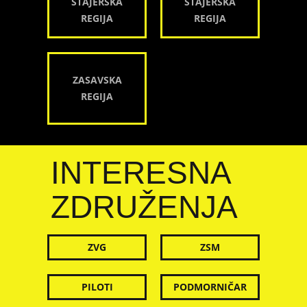
ŠTAJERSKA
ŠTAJERSKA
REGIJA
REGIJA
ZASAVSKA
REGIJA
INTERESNA
ZDRUŽENJA
ZVG
ZSM
PILOTI
PODMORNIČAR