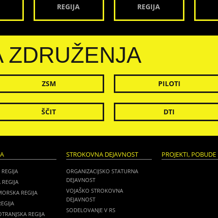
REGIJA
REGIJA
A ZDRUŽENJA
ZSM
PILOTI
ŠČIT
DTI
JA
STROKOVNA DEJAVNOST
PROJEKTI, POBUDE 
 REGIJA
ORGANIZACIJSKO STATURNA
DEJAVNOST
 REGIJA
VOJAŠKO STROKOVNA
MORSKA REGIJA
DEJAVNOST
EGIJA
SODELOVANJE V RS
TRANJSKA REGIJA