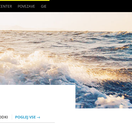
 CENTER
POVEZAVE
GIE
ODKI
POGLEJ VSE →