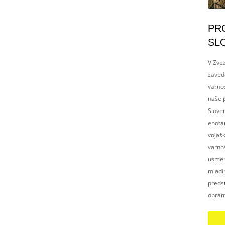
PR
SL
V Zvez
zaved
varnos
naše p
Slove
enotam
vojaš
varnos
usmerj
mladim
preds
obram