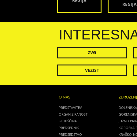
REGIJA
REGIJA
INTERESN
ZVG
VEZIST
O NAS
ZDRUŽEN
PREDSTAVITEV
DOLENJSKA
ORGANIZIRANOST
GORENJSKA
SKUPŠČINA
JUŽNO PRI
PREDSEDNIK
KOROŠKA R
PREDSEDSTVO
KRAŠKO-NO