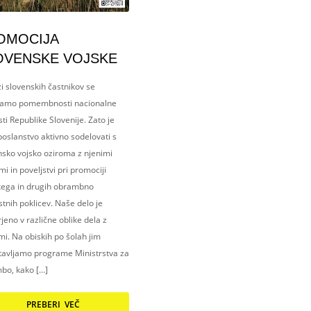
OMOCIJA
OVENSKE VOJSKE
i slovenskih častnikov se
amo pomembnosti nacionalne
ti Republike Slovenije. Zato je
oslanstvo aktivno sodelovati s
nsko vojsko oziroma z njenimi
i in poveljstvi pri promociji
kega in drugih obrambno
tnih poklicev. Naše delo je
eno v različne oblike dela z
i. Na obiskih po šolah jim
tavljamo programe Ministrstva za
bo, kako […]
PREBERI VEČ