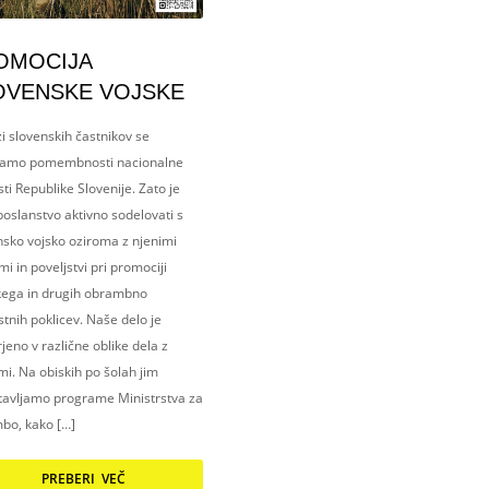
OMOCIJA
OVENSKE VOJSKE
i slovenskih častnikov se
amo pomembnosti nacionalne
ti Republike Slovenije. Zato je
oslanstvo aktivno sodelovati s
nsko vojsko oziroma z njenimi
i in poveljstvi pri promociji
kega in drugih obrambno
tnih poklicev. Naše delo je
eno v različne oblike dela z
i. Na obiskih po šolah jim
tavljamo programe Ministrstva za
bo, kako […]
PREBERI VEČ