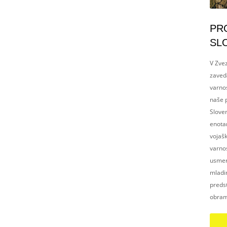
PR
SL
V Zvez
zaved
varnos
naše p
Slove
enotam
vojaš
varnos
usmerj
mladim
preds
obram