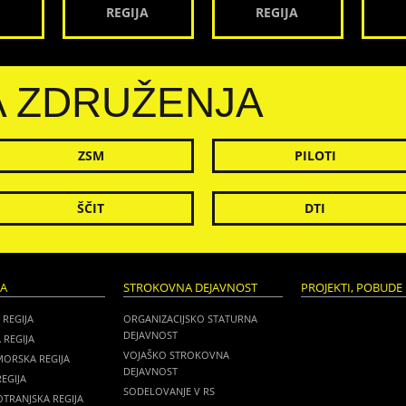
REGIJA
REGIJA
A ZDRUŽENJA
ZSM
PILOTI
ŠČIT
DTI
JA
STROKOVNA DEJAVNOST
PROJEKTI, POBUDE 
 REGIJA
ORGANIZACIJSKO STATURNA
DEJAVNOST
 REGIJA
VOJAŠKO STROKOVNA
MORSKA REGIJA
DEJAVNOST
EGIJA
SODELOVANJE V RS
TRANJSKA REGIJA