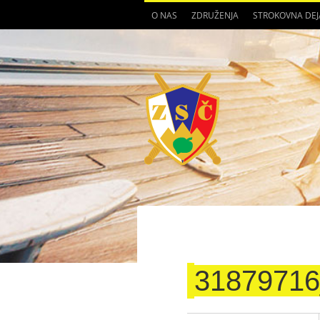
O NAS
ZDRUŽENJA
STROKOVNA DE
3187971