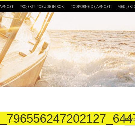
JAVNOST
PROJEKTI, POBUDE IN ROKI
PODPORNE DEJAVNOSTI
MEDIJSKI
6_796556247202127_644
DOG