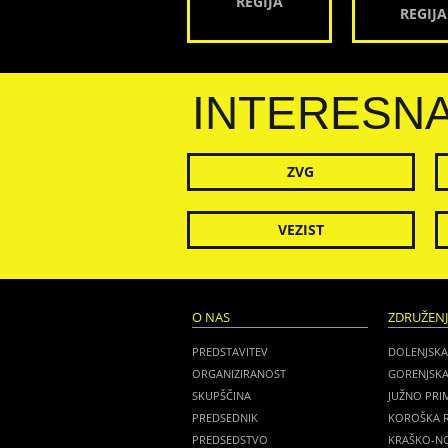
REGIJA
REGIJA
INTERESN
ZVG
VEZIST
O NAS
ZDRUŽEN
PREDSTAVITEV
DOLENJSKA
ORGANIZIRANOST
GORENJSKA
SKUPŠČINA
JUŽNO PRI
PREDSEDNIK
KOROŠKA R
PREDSEDSTVO
KRAŠKO-NO