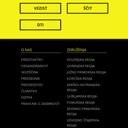
VEZIST
ŠČIT
DTI
O NAS
ZDRUŽENJA
PREDSTAVITEV
DOLENJSKA REGIJA
ORGANIZIRANOST
GORENJSKA REGIJA
SKUPŠČINA
JUŽNO PRIMORSKA REGIJA
PREDSEDNIK
KOROŠKA REGIJA
PREDSEDSTVO
KRAŠKO-NOTRANJSKA
REGIJA
ČLANSTVO
LJUBLJANSKA REGIJA
VIZITKA
POMURSKA REGIJA
PRAVILNIK O ZASEBNOSTI
SEVERNO PRIMORSKA
REGIJA
VZHODNO ŠTAJERSKA
REGIJA