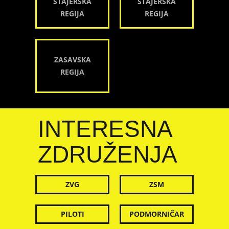
ŠTAJERSKA
ŠTAJERSKA
REGIJA
REGIJA
ZASAVSKA
REGIJA
INTERESNA
ZDRUŽENJA
ZVG
ZSM
PILOTI
PODMORNIČAR