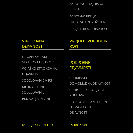
ZAHODNO ŠTAJERSKA
REGIJA
ZASAVSKA REGIJA
INTERESNA ZDRUŽENJA
REGIJSKI KOORDINATORJI
STROKOVNA
PROJEKTI, POBUDE IN
DEJAVNOST
ROKI
ORGANIZACIJSKO
STATURNA DEJAVNOST
PODPORNE
DEJAVNOSTI
VOJAŠKO STROKOVNA
DEJAVNOST
SPOMINSKO
SODELOVANJE V RS
DOMOLJUBNA DEJAVNOST
MEDNARODNO
ŠPORT, REKREACIJA IN
SODELOVANJE
KULTURA
PRIZNANJA IN ČINI
PODPORA ČLANSTVU IN
HUMANITARNE
DEJAVNOSTI
MEDIJSKI CENTER
POVEZAVE