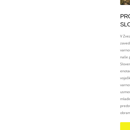
PR
SL
V Zvez
zaved
varnos
naše p
Slove
enotam
vojaš
varnos
usmerj
mladim
preds
obram