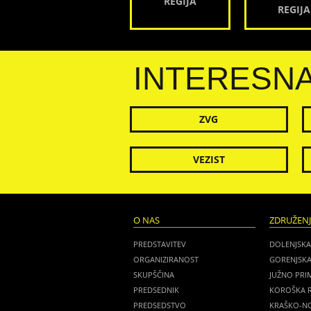
REGIJA
REGIJA
INTERESN
ZVG
VEZIST
O NAS
ZDRUŽEN
PREDSTAVITEV
DOLENJSKA
ORGANIZIRANOST
GORENJSKA
SKUPŠČINA
JUŽNO PRI
PREDSEDNIK
KOROŠKA R
PREDSEDSTVO
KRAŠKO-NO