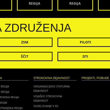
REGIJA
REGIJA
A ZDRUŽENJA
ZSM
PILOTI
ŠČIT
DTI
JA
STROKOVNA DEJAVNOST
PROJEKTI, POBUDE 
 REGIJA
ORGANIZACIJSKO STATURNA
DEJAVNOST
 REGIJA
VOJAŠKO STROKOVNA
MORSKA REGIJA
DEJAVNOST
EGIJA
SODELOVANJE V RS
TRANJSKA REGIJA