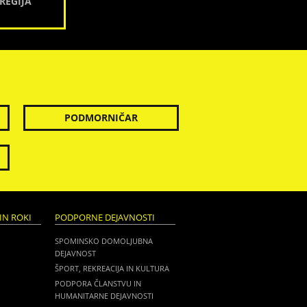
REGIJA
PODMORNIČAR
IN ROKI
PODPORNE DEJAVNOSTI
SPOMINSKO DOMOLJUBNA
DEJAVNOST
ŠPORT, REKREACIJA IN KULTURA
PODPORA ČLANSTVU IN
HUMANITARNE DEJAVNOSTI