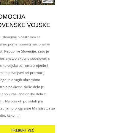
OMOCIJA
OVENSKE VOJSKE
i slovenskih častnikov se
amo pomembnosti nacionalne
ti Republike Slovenije. Zato je
oslanstvo aktivno sodelovati s
nsko vojsko oziroma z njenimi
i in poveljstvi pri promociji
kega in drugih obrambno
tnih poklicev. Naše delo je
eno v različne oblike dela z
i. Na obiskih po šolah jim
tavljamo programe Ministrstva za
bo, kako […]
PREBERI VEČ