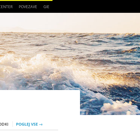
 CENTER
POVEZAVE
GIE
ODKI
POGLEJ VSE →