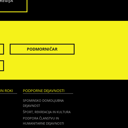
REGIJA
PODMORNIČAR
IN ROKI
PODPORNE DEJAVNOSTI
SPOMINSKO DOMOLJUBNA
DEJAVNOST
ŠPORT, REKREACIJA IN KULTURA
PODPORA ČLANSTVU IN
HUMANITARNE DEJAVNOSTI