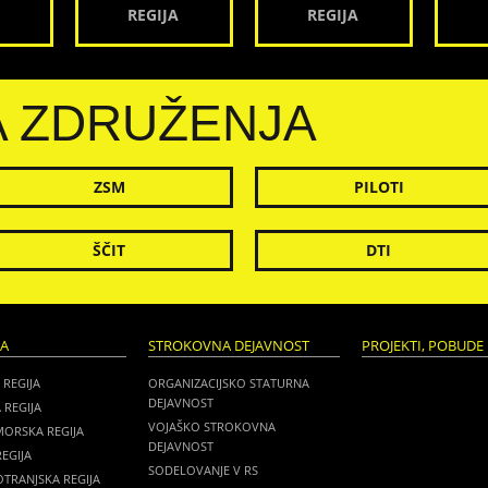
REGIJA
REGIJA
A ZDRUŽENJA
ZSM
PILOTI
ŠČIT
DTI
JA
STROKOVNA DEJAVNOST
PROJEKTI, POBUDE 
 REGIJA
ORGANIZACIJSKO STATURNA
DEJAVNOST
 REGIJA
VOJAŠKO STROKOVNA
MORSKA REGIJA
DEJAVNOST
EGIJA
SODELOVANJE V RS
TRANJSKA REGIJA