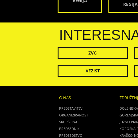
REGIJA
REGIJA
INTERESN
ZVG
VEZIST
O NAS
ZDRUŽEN
PREDSTAVITEV
DOLENJSKA
ORGANIZIRANOST
GORENJSKA
SKUPŠČINA
JUŽNO PRI
PREDSEDNIK
KOROŠKA R
PREDSEDSTVO
KRAŠKO-NO