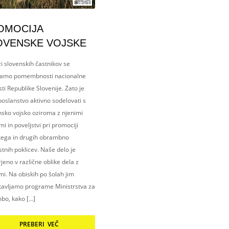
OMOCIJA
OVENSKE VOJSKE
i slovenskih častnikov se
amo pomembnosti nacionalne
ti Republike Slovenije. Zato je
oslanstvo aktivno sodelovati s
nsko vojsko oziroma z njenimi
i in poveljstvi pri promociji
kega in drugih obrambno
tnih poklicev. Naše delo je
eno v različne oblike dela z
i. Na obiskih po šolah jim
tavljamo programe Ministrstva za
bo, kako […]
PREBERI VEČ