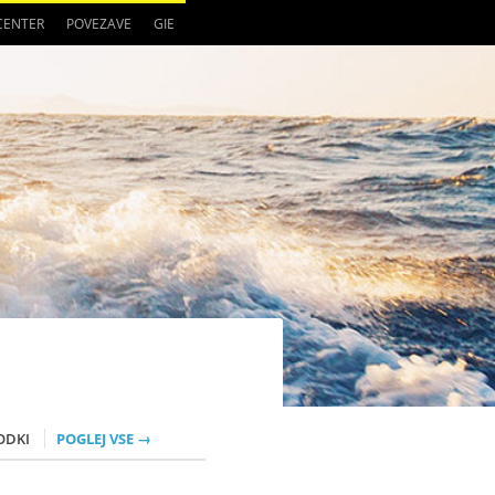
 CENTER
POVEZAVE
GIE
ODKI
POGLEJ VSE →