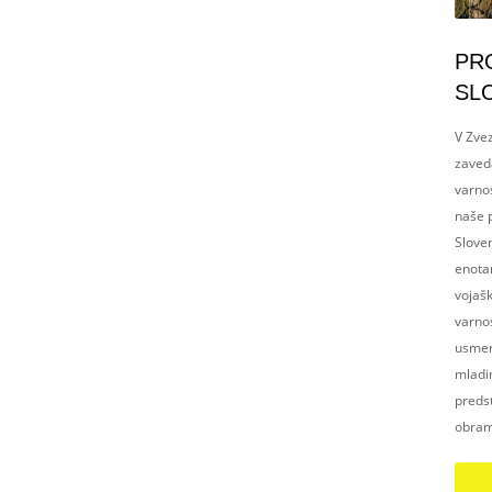
PR
SL
V Zvez
zaved
varnos
naše p
Slove
enotam
vojaš
varnos
usmerj
mladim
preds
obram