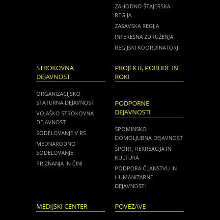
ZAHODNO ŠTAJERSKA
REGIJA
ZASAVSKA REGIJA
INTERESNA ZDRUŽENJA
REGIJSKI KOORDINATORJI
STROKOVNA
PROJEKTI, POBUDE IN
DEJAVNOST
ROKI
ORGANIZACIJSKO
STATURNA DEJAVNOST
PODPORNE
DEJAVNOSTI
VOJAŠKO STROKOVNA
DEJAVNOST
SPOMINSKO
SODELOVANJE V RS
DOMOLJUBNA DEJAVNOST
MEDNARODNO
ŠPORT, REKREACIJA IN
SODELOVANJE
KULTURA
PRIZNANJA IN ČINI
PODPORA ČLANSTVU IN
HUMANITARNE
DEJAVNOSTI
MEDIJSKI CENTER
POVEZAVE