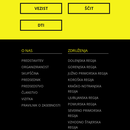
VEZIST
ŠČIT
DTI
O NAS
ZDRUŽENJA
PREDSTAVITEV
DOLENJSKA REGIJA
ORGANIZIRANOST
GORENJSKA REGIJA
SKUPŠČINA
JUŽNO PRIMORSKA REGIJA
PREDSEDNIK
KOROŠKA REGIJA
PREDSEDSTVO
KRAŠKO-NOTRANJSKA
REGIJA
ČLANSTVO
LJUBLJANSKA REGIJA
VIZITKA
POMURSKA REGIJA
PRAVILNIK O ZASEBNOSTI
SEVERNO PRIMORSKA
REGIJA
VZHODNO ŠTAJERSKA
REGIJA