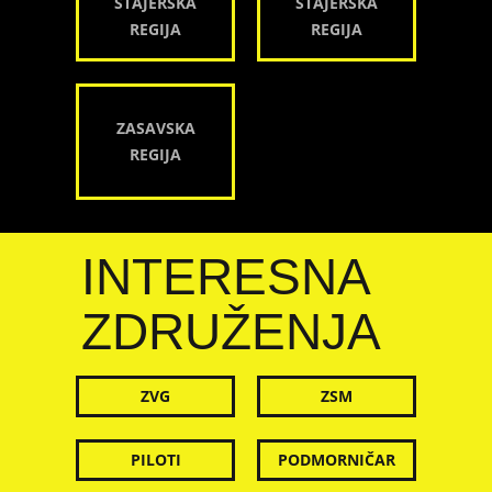
ŠTAJERSKA
ŠTAJERSKA
REGIJA
REGIJA
ZASAVSKA
REGIJA
INTERESNA
ZDRUŽENJA
ZVG
ZSM
PILOTI
PODMORNIČAR