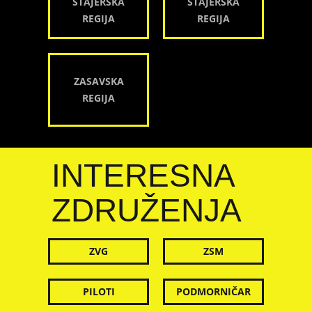
ŠTAJERSKA
ŠTAJERSKA
REGIJA
REGIJA
ZASAVSKA
REGIJA
INTERESNA
ZDRUŽENJA
ZVG
ZSM
PILOTI
PODMORNIČAR