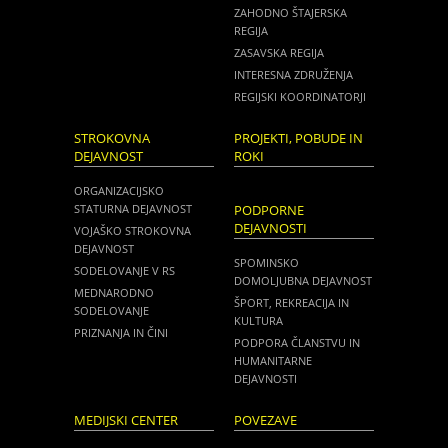
ZAHODNO ŠTAJERSKA
REGIJA
ZASAVSKA REGIJA
INTERESNA ZDRUŽENJA
REGIJSKI KOORDINATORJI
STROKOVNA
PROJEKTI, POBUDE IN
DEJAVNOST
ROKI
ORGANIZACIJSKO
STATURNA DEJAVNOST
PODPORNE
DEJAVNOSTI
VOJAŠKO STROKOVNA
DEJAVNOST
SPOMINSKO
SODELOVANJE V RS
DOMOLJUBNA DEJAVNOST
MEDNARODNO
ŠPORT, REKREACIJA IN
SODELOVANJE
KULTURA
PRIZNANJA IN ČINI
PODPORA ČLANSTVU IN
HUMANITARNE
DEJAVNOSTI
MEDIJSKI CENTER
POVEZAVE