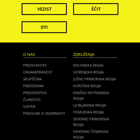
VEZIST
ŠČIT
DTI
O NAS
ZDRUŽENJA
PREDSTAVITEV
DOLENJSKA REGIJA
ORGANIZIRANOST
GORENJSKA REGIJA
SKUPŠČINA
JUŽNO PRIMORSKA REGIJA
PREDSEDNIK
KOROŠKA REGIJA
PREDSEDSTVO
KRAŠKO-NOTRANJSKA
REGIJA
ČLANSTVO
LJUBLJANSKA REGIJA
VIZITKA
POMURSKA REGIJA
PRAVILNIK O ZASEBNOSTI
SEVERNO PRIMORSKA
REGIJA
VZHODNO ŠTAJERSKA
REGIJA