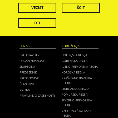
VEZIST
ŠČIT
DTI
O NAS
ZDRUŽENJA
PREDSTAVITEV
DOLENJSKA REGIJA
ORGANIZIRANOST
GORENJSKA REGIJA
SKUPŠČINA
JUŽNO PRIMORSKA REGIJA
PREDSEDNIK
KOROŠKA REGIJA
PREDSEDSTVO
KRAŠKO-NOTRANJSKA
REGIJA
ČLANSTVO
LJUBLJANSKA REGIJA
VIZITKA
POMURSKA REGIJA
PRAVILNIK O ZASEBNOSTI
SEVERNO PRIMORSKA
REGIJA
VZHODNO ŠTAJERSKA
REGIJA