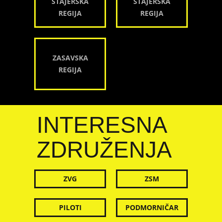
ŠTAJERSKA
ŠTAJERSKA
REGIJA
REGIJA
ZASAVSKA
REGIJA
INTERESNA
ZDRUŽENJA
ZVG
ZSM
PILOTI
PODMORNIČAR