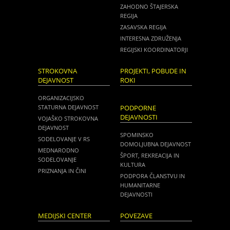
ZAHODNO ŠTAJERSKA
REGIJA
ZASAVSKA REGIJA
INTERESNA ZDRUŽENJA
REGIJSKI KOORDINATORJI
STROKOVNA
PROJEKTI, POBUDE IN
DEJAVNOST
ROKI
ORGANIZACIJSKO
STATURNA DEJAVNOST
PODPORNE
DEJAVNOSTI
VOJAŠKO STROKOVNA
DEJAVNOST
SPOMINSKO
SODELOVANJE V RS
DOMOLJUBNA DEJAVNOST
MEDNARODNO
ŠPORT, REKREACIJA IN
SODELOVANJE
KULTURA
PRIZNANJA IN ČINI
PODPORA ČLANSTVU IN
HUMANITARNE
DEJAVNOSTI
MEDIJSKI CENTER
POVEZAVE