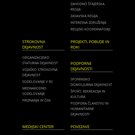
ZAHODNO ŠTAJERSKA
REGIJA
ZASAVSKA REGIJA
INTERESNA ZDRUŽENJA
REGIJSKI KOORDINATORJI
STROKOVNA
PROJEKTI, POBUDE IN
DEJAVNOST
ROKI
ORGANIZACIJSKO
STATURNA DEJAVNOST
PODPORNE
DEJAVNOSTI
VOJAŠKO STROKOVNA
DEJAVNOST
SPOMINSKO
SODELOVANJE V RS
DOMOLJUBNA DEJAVNOST
MEDNARODNO
ŠPORT, REKREACIJA IN
SODELOVANJE
KULTURA
PRIZNANJA IN ČINI
PODPORA ČLANSTVU IN
HUMANITARNE
DEJAVNOSTI
MEDIJSKI CENTER
POVEZAVE