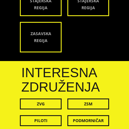
ŠTAJERSKA
ŠTAJERSKA
REGIJA
REGIJA
ZASAVSKA
REGIJA
INTERESNA
ZDRUŽENJA
ZVG
ZSM
PILOTI
PODMORNIČAR