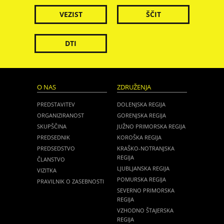
VEZIST
ŠČIT
DTI
O NAS
ZDRUŽENJA
PREDSTAVITEV
DOLENJSKA REGIJA
ORGANIZIRANOST
GORENJSKA REGIJA
SKUPŠČINA
JUŽNO PRIMORSKA REGIJA
PREDSEDNIK
KOROŠKA REGIJA
PREDSEDSTVO
KRAŠKO-NOTRANJSKA
REGIJA
ČLANSTVO
LJUBLJANSKA REGIJA
VIZITKA
POMURSKA REGIJA
PRAVILNIK O ZASEBNOSTI
SEVERNO PRIMORSKA
REGIJA
VZHODNO ŠTAJERSKA
REGIJA