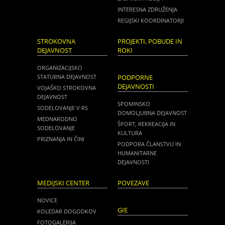
INTERESNA ZDRUŽENJA
REGIJSKI KOORDINATORJI
STROKOVNA
PROJEKTI, POBUDE IN
DEJAVNOST
ROKI
ORGANIZACIJSKO
STATURNA DEJAVNOST
PODPORNE
DEJAVNOSTI
VOJAŠKO STROKOVNA
DEJAVNOST
SPOMINSKO
SODELOVANJE V RS
DOMOLJUBNA DEJAVNOST
MEDNARODNO
ŠPORT, REKREACIJA IN
SODELOVANJE
KULTURA
PRIZNANJA IN ČINI
PODPORA ČLANSTVU IN
HUMANITARNE
DEJAVNOSTI
MEDIJSKI CENTER
POVEZAVE
NOVICE
GIE
KOLEDAR DOGODKOV
FOTOGALERIJA