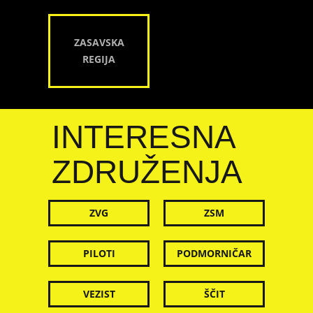
ZASAVSKA
REGIJA
INTERESNA
ZDRUŽENJA
ZVG
ZSM
PILOTI
PODMORNIČAR
VEZIST
ŠČIT