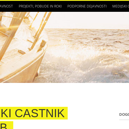
JAVNOST
PROJEKTI, POBUDE IN ROKI
PODPORNE DEJAVNOSTI
MEDIJSKI
KI CASTNIK
DOG
EB