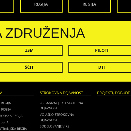
REGIJA
REGIJA
A ZDRUŽENJA
ZSM
PILOTI
ŠČIT
DTI
JA
STROKOVNA DEJAVNOST
PROJEKTI, POBUDE 
 REGIJA
ORGANIZACIJSKO STATURNA
DEJAVNOST
 REGIJA
VOJAŠKO STROKOVNA
MORSKA REGIJA
DEJAVNOST
EGIJA
SODELOVANJE V RS
TRANJSKA REGIJA