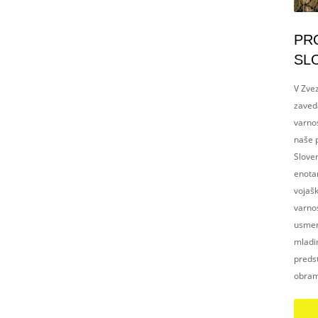
PR
SL
V Zvez
zaved
varnos
naše p
Slove
enotam
vojaš
varnos
usmerj
mladim
preds
obram