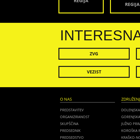
REGIJA
REGIJA
INTERESN
ZVG
VEZIST
O NAS
ZDRUŽEN
PREDSTAVITEV
DOLENJSKA
ORGANIZIRANOST
GORENJSKA
SKUPŠČINA
JUŽNO PRI
PREDSEDNIK
KOROŠKA R
PREDSEDSTVO
KRAŠKO-NO