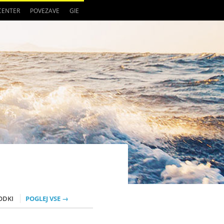
 CENTER
POVEZAVE
GIE
ODKI
POGLEJ VSE →