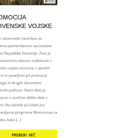
OMOCIJA
OVENSKE VOJSKE
i slovenskih častnikov se
amo pomembnosti nacionalne
ti Republike Slovenije. Zato je
oslanstvo aktivno sodelovati s
nsko vojsko oziroma z njenimi
i in poveljstvi pri promociji
kega in drugih obrambno
tnih poklicev. Naše delo je
eno v različne oblike dela z
i. Na obiskih po šolah jim
tavljamo programe Ministrstva za
bo, kako […]
PREBERI VEČ