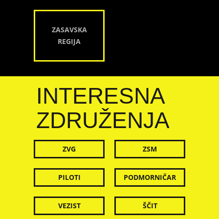
ZASAVSKA
REGIJA
INTERESNA
ZDRUŽENJA
ZVG
ZSM
PILOTI
PODMORNIČAR
VEZIST
ŠČIT