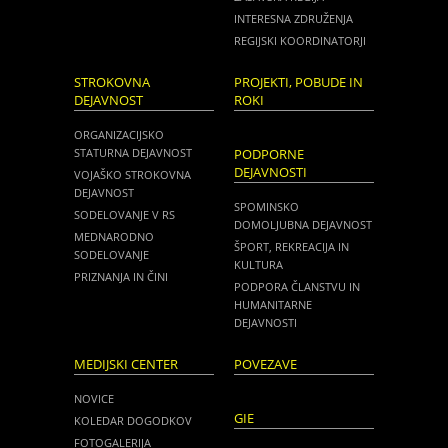
INTERESNA ZDRUŽENJA
REGIJSKI KOORDINATORJI
STROKOVNA
PROJEKTI, POBUDE IN
DEJAVNOST
ROKI
ORGANIZACIJSKO
STATURNA DEJAVNOST
PODPORNE
DEJAVNOSTI
VOJAŠKO STROKOVNA
DEJAVNOST
SPOMINSKO
SODELOVANJE V RS
DOMOLJUBNA DEJAVNOST
MEDNARODNO
ŠPORT, REKREACIJA IN
SODELOVANJE
KULTURA
PRIZNANJA IN ČINI
PODPORA ČLANSTVU IN
HUMANITARNE
DEJAVNOSTI
MEDIJSKI CENTER
POVEZAVE
NOVICE
GIE
KOLEDAR DOGODKOV
FOTOGALERIJA