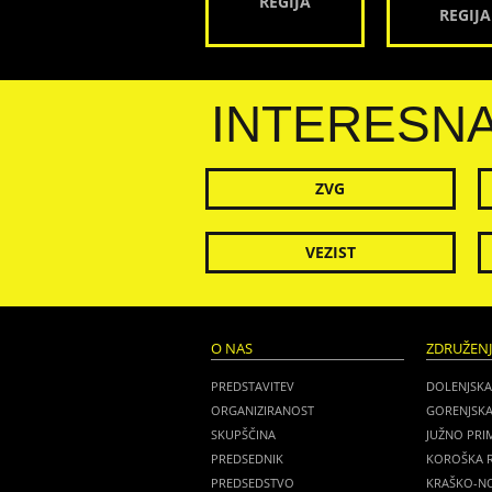
REGIJA
REGIJA
INTERESN
ZVG
VEZIST
O NAS
ZDRUŽEN
PREDSTAVITEV
DOLENJSKA
ORGANIZIRANOST
GORENJSKA
SKUPŠČINA
JUŽNO PRI
PREDSEDNIK
KOROŠKA R
PREDSEDSTVO
KRAŠKO-NO