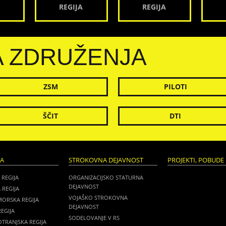
REGIJA
REGIJA
A ZDRUŽENJA
ZSM
PILOTI
ŠČIT
DTI
JA
STROKOVNA DEJAVNOST
PROJEKTI, POBUDE 
 REGIJA
ORGANIZACIJSKO STATURNA
DEJAVNOST
 REGIJA
VOJAŠKO STROKOVNA
MORSKA REGIJA
DEJAVNOST
EGIJA
SODELOVANJE V RS
TRANJSKA REGIJA