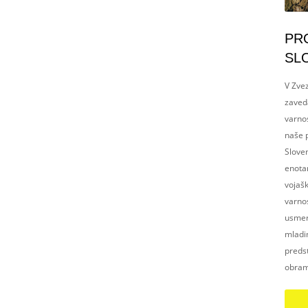
PR
SL
V Zvez
zaved
varnos
naše p
Slove
enotam
vojaš
varnos
usmerj
mladim
preds
obram