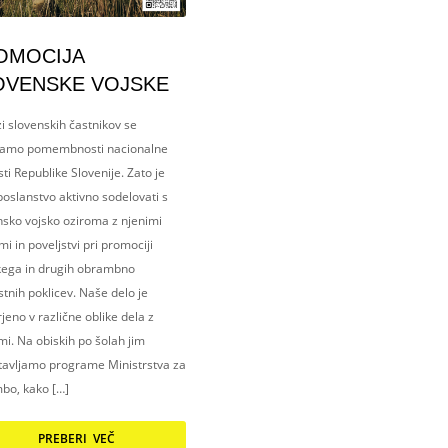
OMOCIJA
OVENSKE VOJSKE
i slovenskih častnikov se
amo pomembnosti nacionalne
ti Republike Slovenije. Zato je
oslanstvo aktivno sodelovati s
nsko vojsko oziroma z njenimi
i in poveljstvi pri promociji
kega in drugih obrambno
tnih poklicev. Naše delo je
eno v različne oblike dela z
i. Na obiskih po šolah jim
tavljamo programe Ministrstva za
bo, kako […]
PREBERI VEČ