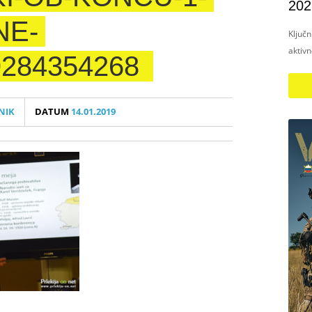
202
NE-
Ključ
aktiv
284354268
NIK
DATUM
14.01.2019