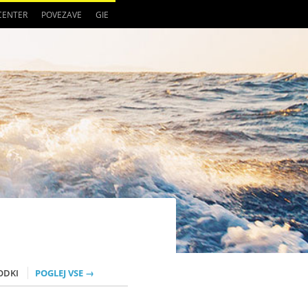
 CENTER
POVEZAVE
GIE
ODKI
POGLEJ VSE →