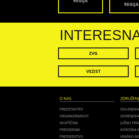
REGIJA
REGIJA
INTERESN
ZVG
VEZIST
O NAS
ZDRUŽEN
PREDSTAVITEV
DOLENJSKA
ORGANIZIRANOST
GORENJSKA
SKUPŠČINA
JUŽNO PRI
PREDSEDNIK
KOROŠKA R
PREDSEDSTVO
KRAŠKO-NO