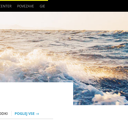
 CENTER
POVEZAVE
GIE
ODKI
POGLEJ VSE →