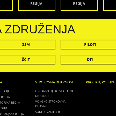
REGIJA
REGIJA
A ZDRUŽENJA
ZSM
PILOTI
ŠČIT
DTI
JA
STROKOVNA DEJAVNOST
PROJEKTI, POBUDE 
 REGIJA
ORGANIZACIJSKO STATURNA
DEJAVNOST
 REGIJA
VOJAŠKO STROKOVNA
MORSKA REGIJA
DEJAVNOST
EGIJA
SODELOVANJE V RS
TRANJSKA REGIJA