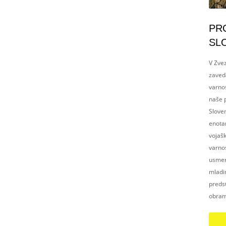
PR
SL
V Zvez
zaved
varnos
naše p
Slove
enotam
vojaš
varnos
usmerj
mladim
preds
obram