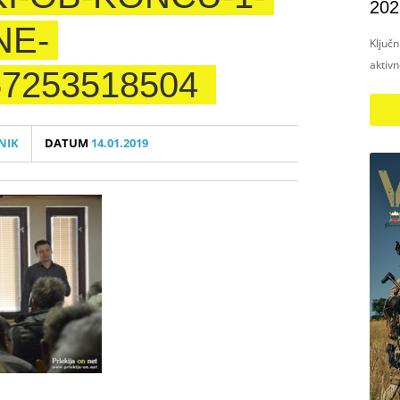
202
NE-
Ključ
aktiv
7253518504
NIK
DATUM
14.01.2019