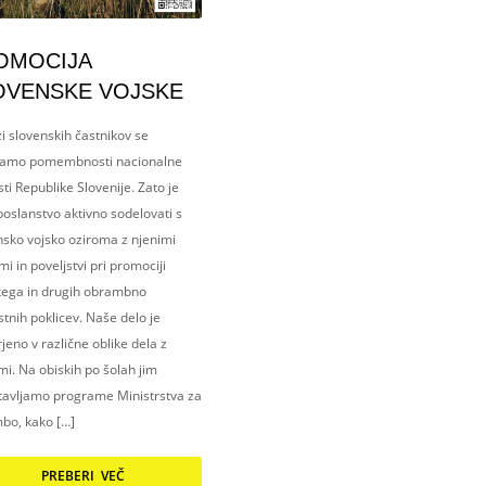
OMOCIJA
OVENSKE VOJSKE
i slovenskih častnikov se
amo pomembnosti nacionalne
ti Republike Slovenije. Zato je
oslanstvo aktivno sodelovati s
nsko vojsko oziroma z njenimi
i in poveljstvi pri promociji
kega in drugih obrambno
tnih poklicev. Naše delo je
eno v različne oblike dela z
i. Na obiskih po šolah jim
tavljamo programe Ministrstva za
bo, kako […]
PREBERI VEČ