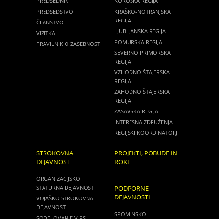
PREDSEDNIK
KOROŠKA REGIJA
PREDSEDSTVO
KRAŠKO-NOTRANJSKA
REGIJA
ČLANSTVO
LJUBLJANSKA REGIJA
VIZITKA
POMURSKA REGIJA
PRAVILNIK O ZASEBNOSTI
SEVERNO PRIMORSKA
REGIJA
VZHODNO ŠTAJERSKA
REGIJA
ZAHODNO ŠTAJERSKA
REGIJA
ZASAVSKA REGIJA
INTERESNA ZDRUŽENJA
REGIJSKI KOORDINATORJI
STROKOVNA
PROJEKTI, POBUDE IN
DEJAVNOST
ROKI
ORGANIZACIJSKO
STATURNA DEJAVNOST
PODPORNE
DEJAVNOSTI
VOJAŠKO STROKOVNA
DEJAVNOST
SPOMINSKO
SODELOVANJE V RS