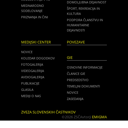
DOMOLJUBNA DEJAVNOST
MEDNARODNO
ŠPORT, REKREACIJA IN
SODELOVANJE
KULTURA
PRIZNANJA IN ČINI
PODPORA ČLANSTVU IN
HUMANITARNE
DEJAVNOSTI
MEDIJSKI CENTER
POVEZAVE
NOVICE
GIE
KOLEDAR DOGODKOV
FOTOGALERIJA
OSNOVNE INFORMACIJE
VIDEOGALERIJA
ČLANICE GIE
AVDIOGALERIJA
PREDSEDSTVO
PUBLIKACIJE
TEMELJNI DOKUMENTI
GLASILA
NOVICE
MEDIJI O NAS
ZASEDANJA
ZVEZA SLOVENSKIH ČASTNIKOV
©2026 ZSČ
Avtorji
EMIGMA