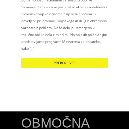
pomembnosti nacionalne varnosti Republike
Slovenije. Zato je naše poslanstvo aktivno sodelovati s
Slovensko vojsko oziroma z njenimi enotami in
poveljstvi pri promociji vojaškega in drugih obrambno
varnostnih poklicev. Naše delo je usmerjeno v
različne oblike dela z mladimi. Na obiskih po šolah jim
predstavljamo programe Ministrstva za obrambo,
kako […]
PREBERI VEČ
OBMOČNA