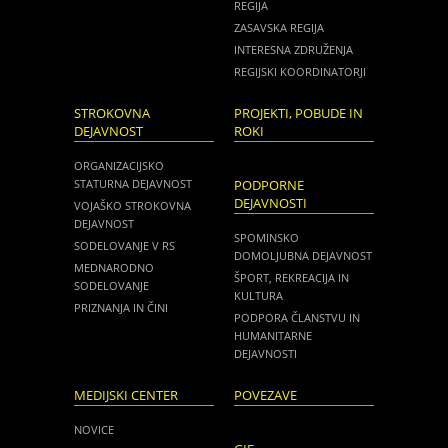
REGIJA
ZASAVSKA REGIJA
INTERESNA ZDRUŽENJA
REGIJSKI KOORDINATORJI
STROKOVNA
PROJEKTI, POBUDE IN
DEJAVNOST
ROKI
ORGANIZACIJSKO
STATURNA DEJAVNOST
PODPORNE
DEJAVNOSTI
VOJAŠKO STROKOVNA
DEJAVNOST
SPOMINSKO
SODELOVANJE V RS
DOMOLJUBNA DEJAVNOST
MEDNARODNO
ŠPORT, REKREACIJA IN
SODELOVANJE
KULTURA
PRIZNANJA IN ČINI
PODPORA ČLANSTVU IN
HUMANITARNE
DEJAVNOSTI
MEDIJSKI CENTER
POVEZAVE
NOVICE