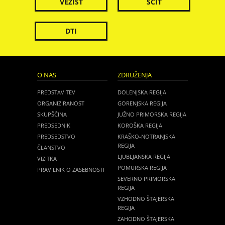
VEZIST
ŠČIT
DTI
O NAS
ZDRUŽENJA
PREDSTAVITEV
DOLENJSKA REGIJA
ORGANIZIRANOST
GORENJSKA REGIJA
SKUPŠČINA
JUŽNO PRIMORSKA REGIJA
PREDSEDNIK
KOROŠKA REGIJA
PREDSEDSTVO
KRAŠKO-NOTRANJSKA
REGIJA
ČLANSTVO
LJUBLJANSKA REGIJA
VIZITKA
POMURSKA REGIJA
PRAVILNIK O ZASEBNOSTI
SEVERNO PRIMORSKA
REGIJA
VZHODNO ŠTAJERSKA
REGIJA
ZAHODNO ŠTAJERSKA