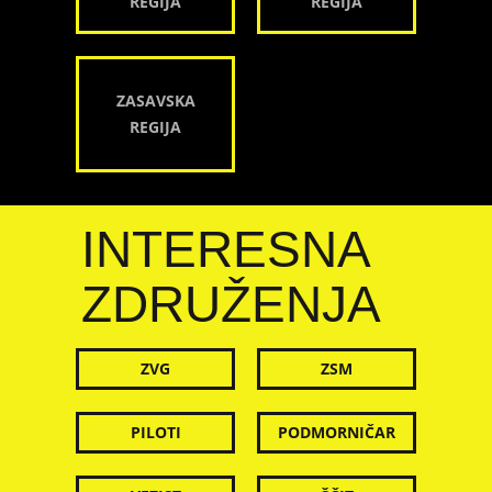
REGIJA
REGIJA
ZASAVSKA
REGIJA
INTERESNA
ZDRUŽENJA
ZVG
ZSM
PILOTI
PODMORNIČAR