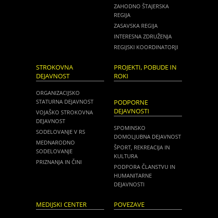
ZAHODNO ŠTAJERSKA
REGIJA
ZASAVSKA REGIJA
INTERESNA ZDRUŽENJA
REGIJSKI KOORDINATORJI
STROKOVNA
PROJEKTI, POBUDE IN
DEJAVNOST
ROKI
ORGANIZACIJSKO
STATURNA DEJAVNOST
PODPORNE
DEJAVNOSTI
VOJAŠKO STROKOVNA
DEJAVNOST
SPOMINSKO
SODELOVANJE V RS
DOMOLJUBNA DEJAVNOST
MEDNARODNO
ŠPORT, REKREACIJA IN
SODELOVANJE
KULTURA
PRIZNANJA IN ČINI
PODPORA ČLANSTVU IN
HUMANITARNE
DEJAVNOSTI
MEDIJSKI CENTER
POVEZAVE