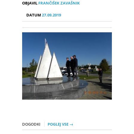
OBJAVIL
FRANČIŠEK ZAVAŠNIK
DATUM
27.09.2019
DOGODKI
POGLEJ VSE →