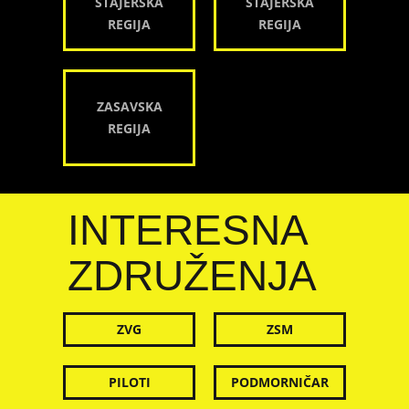
ŠTAJERSKA
ŠTAJERSKA
REGIJA
REGIJA
ZASAVSKA
REGIJA
INTERESNA
ZDRUŽENJA
ZVG
ZSM
PILOTI
PODMORNIČAR