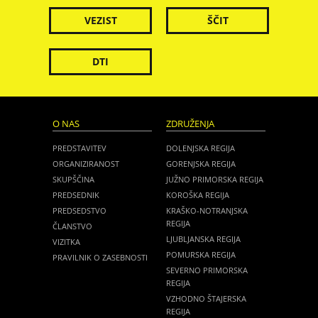
VEZIST
ŠČIT
DTI
O NAS
ZDRUŽENJA
PREDSTAVITEV
DOLENJSKA REGIJA
ORGANIZIRANOST
GORENJSKA REGIJA
SKUPŠČINA
JUŽNO PRIMORSKA REGIJA
PREDSEDNIK
KOROŠKA REGIJA
PREDSEDSTVO
KRAŠKO-NOTRANJSKA
REGIJA
ČLANSTVO
LJUBLJANSKA REGIJA
VIZITKA
POMURSKA REGIJA
PRAVILNIK O ZASEBNOSTI
SEVERNO PRIMORSKA
REGIJA
VZHODNO ŠTAJERSKA
REGIJA