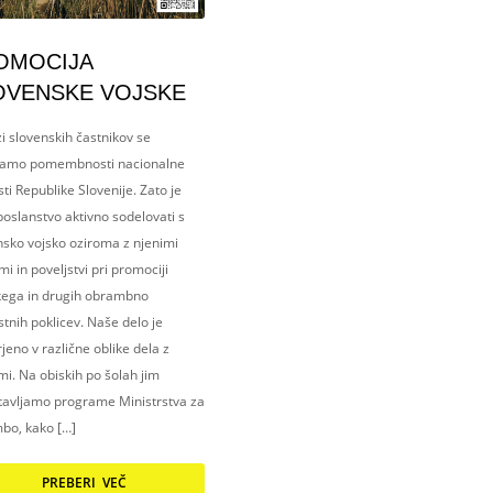
OMOCIJA
OVENSKE VOJSKE
i slovenskih častnikov se
amo pomembnosti nacionalne
ti Republike Slovenije. Zato je
oslanstvo aktivno sodelovati s
nsko vojsko oziroma z njenimi
i in poveljstvi pri promociji
kega in drugih obrambno
tnih poklicev. Naše delo je
eno v različne oblike dela z
i. Na obiskih po šolah jim
tavljamo programe Ministrstva za
bo, kako […]
PREBERI VEČ