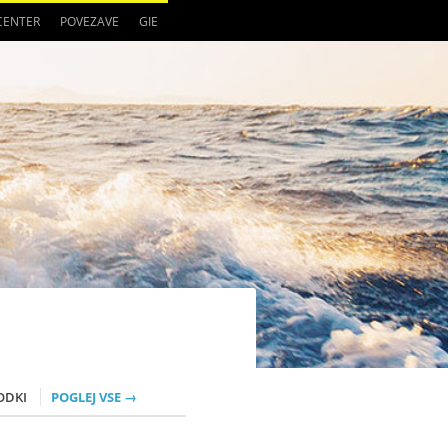
 CENTER
POVEZAVE
GIE
ODKI
POGLEJ VSE →