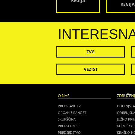
REGIJA
REGIJA
INTERESN
ZVG
VEZIST
O NAS
ZDRUŽEN
PREDSTAVITEV
DOLENJSKA
ORGANIZIRANOST
GORENJSKA
SKUPŠČINA
JUŽNO PRI
PREDSEDNIK
KOROŠKA R
PREDSEDSTVO
KRAŠKO-NO