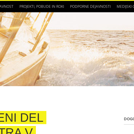
JAVNOST
PROJEKTI, POBUDE IN ROKI
PODPORNE DEJAVNOSTI
MEDIJSKI
NI DEL
DOG
TRA V