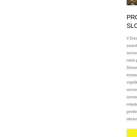
PR
SL
V Zvez
zaved
varnos
naše p
Slove
enotam
vojaš
varnos
usmerj
mladim
preds
obram