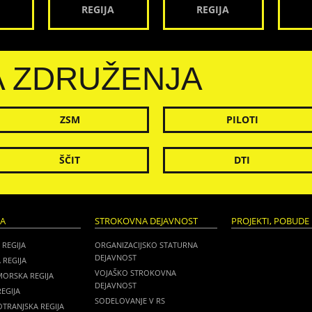
REGIJA
REGIJA
A ZDRUŽENJA
ZSM
PILOTI
ŠČIT
DTI
JA
STROKOVNA DEJAVNOST
PROJEKTI, POBUDE 
 REGIJA
ORGANIZACIJSKO STATURNA
DEJAVNOST
 REGIJA
VOJAŠKO STROKOVNA
MORSKA REGIJA
DEJAVNOST
EGIJA
SODELOVANJE V RS
TRANJSKA REGIJA