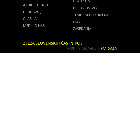
ČLANICE GIE
AVDIOGALERIJA
PREDSEDSTVO
PUBLIKACIJE
TEMELJNI DOKUMENTI
GLASILA
NOVICE
MEDIJI O NAS
ZASEDANJA
ZVEZA SLOVENSKIH ČASTNIKOV
©2026 ZSČ
Avtorji
EMIGMA