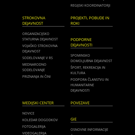
REGIJSKI KOORDINATORJI
STROKOVNA
PROJEKTI, POBUDE IN
DEJAVNOST
ROKI
ORGANIZACIJSKO
STATURNA DEJAVNOST
PODPORNE
DEJAVNOSTI
VOJAŠKO STROKOVNA
DEJAVNOST
SPOMINSKO
SODELOVANJE V RS
DOMOLJUBNA DEJAVNOST
MEDNARODNO
ŠPORT, REKREACIJA IN
SODELOVANJE
KULTURA
PRIZNANJA IN ČINI
PODPORA ČLANSTVU IN
HUMANITARNE
DEJAVNOSTI
MEDIJSKI CENTER
POVEZAVE
NOVICE
GIE
KOLEDAR DOGODKOV
FOTOGALERIJA
OSNOVNE INFORMACIJE
VIDEOGALERIJA