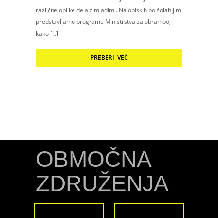
različne oblike dela z mladimi. Na obiskih po šolah jim
predstavljamo programe Ministrstva za obrambo,
kako […]
PREBERI VEČ
OBMOČNA
ZDRUŽENJA