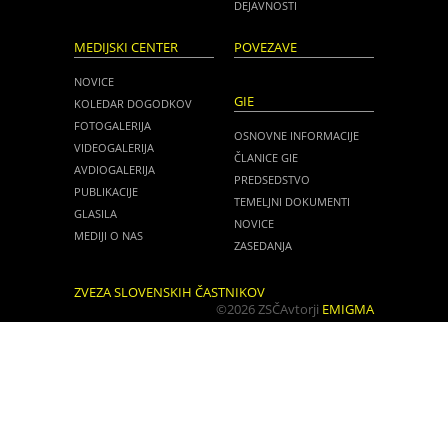
DEJAVNOSTI
MEDIJSKI CENTER
POVEZAVE
NOVICE
GIE
KOLEDAR DOGODKOV
FOTOGALERIJA
OSNOVNE INFORMACIJE
VIDEOGALERIJA
ČLANICE GIE
AVDIOGALERIJA
PREDSEDSTVO
PUBLIKACIJE
TEMELJNI DOKUMENTI
GLASILA
NOVICE
MEDIJI O NAS
ZASEDANJA
ZVEZA SLOVENSKIH ČASTNIKOV
©2026 ZSČ
Avtorji
EMIGMA