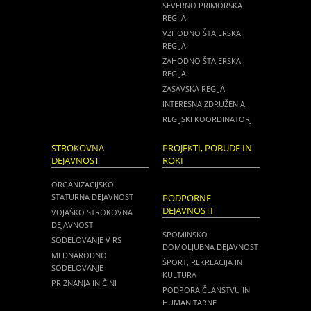
SEVERNO PRIMORSKA
REGIJA
VZHODNO ŠTAJERSKA
REGIJA
ZAHODNO ŠTAJERSKA
REGIJA
ZASAVSKA REGIJA
INTERESNA ZDRUŽENJA
REGIJSKI KOORDINATORJI
STROKOVNA
PROJEKTI, POBUDE IN
DEJAVNOST
ROKI
ORGANIZACIJSKO
STATURNA DEJAVNOST
PODPORNE
DEJAVNOSTI
VOJAŠKO STROKOVNA
DEJAVNOST
SPOMINSKO
SODELOVANJE V RS
DOMOLJUBNA DEJAVNOST
MEDNARODNO
ŠPORT, REKREACIJA IN
SODELOVANJE
KULTURA
PRIZNANJA IN ČINI
PODPORA ČLANSTVU IN
HUMANITARNE