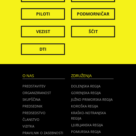
PILOTI
PODMORNIČAR
VEZIST
ŠČIT
DTI
O NAS
ZDRUŽENJA
PREDSTAVITEV
DOLENJSKA REGIJA
ORGANIZIRANOST
GORENJSKA REGIJA
SKUPŠČINA
JUŽNO PRIMORSKA REGIJA
PREDSEDNIK
KOROŠKA REGIJA
PREDSEDSTVO
KRAŠKO-NOTRANJSKA
REGIJA
ČLANSTVO
LJUBLJANSKA REGIJA
VIZITKA
POMURSKA REGIJA
PRAVILNIK O ZASEBNOSTI