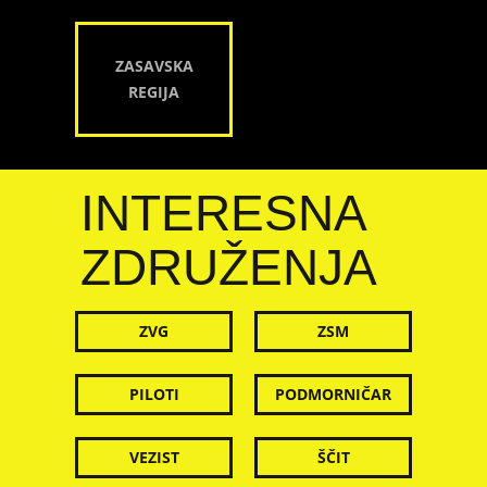
ZASAVSKA
REGIJA
INTERESNA
ZDRUŽENJA
ZVG
ZSM
PILOTI
PODMORNIČAR
VEZIST
ŠČIT