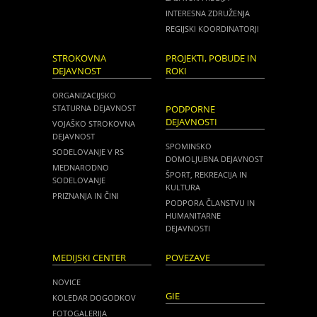
INTERESNA ZDRUŽENJA
REGIJSKI KOORDINATORJI
STROKOVNA
PROJEKTI, POBUDE IN
DEJAVNOST
ROKI
ORGANIZACIJSKO
STATURNA DEJAVNOST
PODPORNE
DEJAVNOSTI
VOJAŠKO STROKOVNA
DEJAVNOST
SPOMINSKO
SODELOVANJE V RS
DOMOLJUBNA DEJAVNOST
MEDNARODNO
ŠPORT, REKREACIJA IN
SODELOVANJE
KULTURA
PRIZNANJA IN ČINI
PODPORA ČLANSTVU IN
HUMANITARNE
DEJAVNOSTI
MEDIJSKI CENTER
POVEZAVE
NOVICE
GIE
KOLEDAR DOGODKOV
FOTOGALERIJA