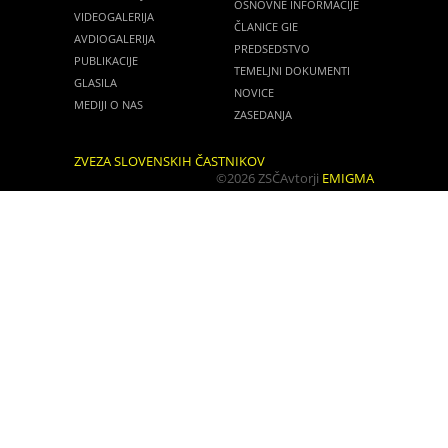
OSNOVNE INFORMACIJE
VIDEOGALERIJA
ČLANICE GIE
AVDIOGALERIJA
PREDSEDSTVO
PUBLIKACIJE
TEMELJNI DOKUMENTI
GLASILA
NOVICE
MEDIJI O NAS
ZASEDANJA
ZVEZA SLOVENSKIH ČASTNIKOV
©2026 ZSČ
Avtorji
EMIGMA