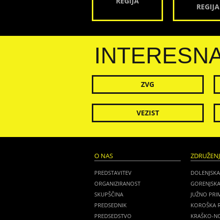
REGIJA
REGIJA
INTERESN
ZVG
VEZIST
O NAS
ZDRUŽEN
PREDSTAVITEV
DOLENJSKA
ORGANIZIRANOST
GORENJSKA
SKUPŠČINA
JUŽNO PRI
PREDSEDNIK
KOROŠKA R
PREDSEDSTVO
KRAŠKO-NO