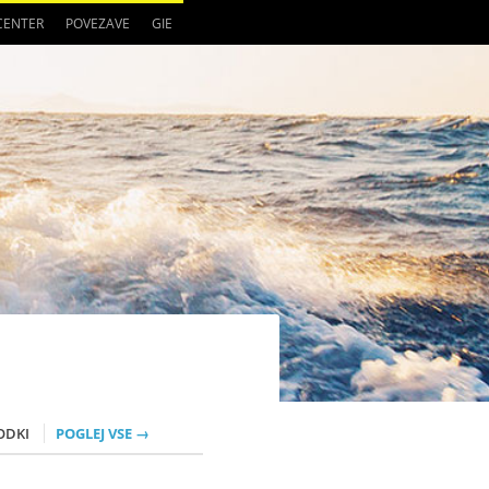
 CENTER
POVEZAVE
GIE
ODKI
POGLEJ VSE →