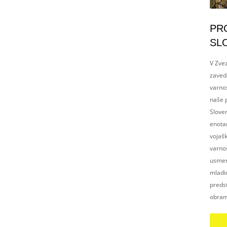
PR
SL
V Zvez
zaved
varnos
naše p
Slove
enotam
vojaš
varnos
usmerj
mladim
preds
obram