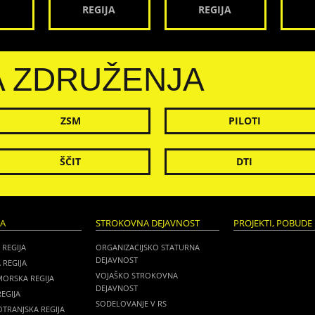
REGIJA
REGIJA
A ZDRUŽENJA
ZSM
PILOTI
ŠČIT
DTI
JA
STROKOVNA DEJAVNOST
PROJEKTI, POBUDE 
 REGIJA
ORGANIZACIJSKO STATURNA
DEJAVNOST
 REGIJA
VOJAŠKO STROKOVNA
MORSKA REGIJA
DEJAVNOST
EGIJA
SODELOVANJE V RS
TRANJSKA REGIJA