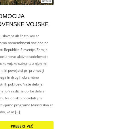
OMOCIJA
OVENSKE VOJSKE
i slovenskih častnikov se
amo pomembnosti nacionalne
ti Republike Slovenije. Zato je
oslanstvo aktivno sodelovati s
nsko vojsko oziroma z njenimi
i in poveljstvi pri promociji
kega in drugih obrambno
tnih poklicev. Naše delo je
eno v različne oblike dela z
i. Na obiskih po šolah jim
tavljamo programe Ministrstva za
bo, kako […]
PREBERI VEČ