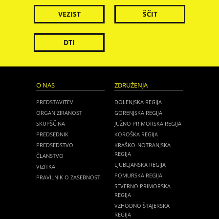
VEZIST
ŠČIT
DTI
O NAS
ZDRUŽENJA
PREDSTAVITEV
DOLENJSKA REGIJA
ORGANIZIRANOST
GORENJSKA REGIJA
SKUPŠČINA
JUŽNO PRIMORSKA REGIJA
PREDSEDNIK
KOROŠKA REGIJA
PREDSEDSTVO
KRAŠKO-NOTRANJSKA
REGIJA
ČLANSTVO
LJUBLJANSKA REGIJA
VIZITKA
POMURSKA REGIJA
PRAVILNIK O ZASEBNOSTI
SEVERNO PRIMORSKA
REGIJA
VZHODNO ŠTAJERSKA
REGIJA