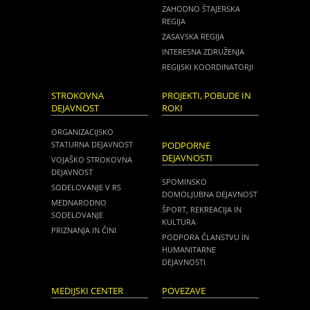
ZAHODNO ŠTAJERSKA
REGIJA
ZASAVSKA REGIJA
INTERESNA ZDRUŽENJA
REGIJSKI KOORDINATORJI
STROKOVNA
PROJEKTI, POBUDE IN
DEJAVNOST
ROKI
ORGANIZACIJSKO
STATURNA DEJAVNOST
PODPORNE
DEJAVNOSTI
VOJAŠKO STROKOVNA
DEJAVNOST
SPOMINSKO
SODELOVANJE V RS
DOMOLJUBNA DEJAVNOST
MEDNARODNO
ŠPORT, REKREACIJA IN
SODELOVANJE
KULTURA
PRIZNANJA IN ČINI
PODPORA ČLANSTVU IN
HUMANITARNE
DEJAVNOSTI
MEDIJSKI CENTER
POVEZAVE