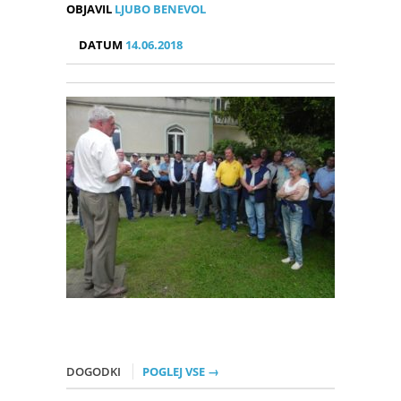
OBJAVIL
LJUBO BENEVOL
DATUM
14.06.2018
DOGODKI
POGLEJ VSE →