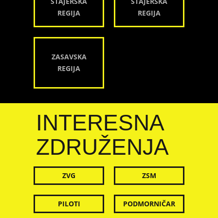
ŠTAJERSKA
ŠTAJERSKA
REGIJA
REGIJA
ZASAVSKA
REGIJA
INTERESNA
ZDRUŽENJA
ZVG
ZSM
PILOTI
PODMORNIČAR