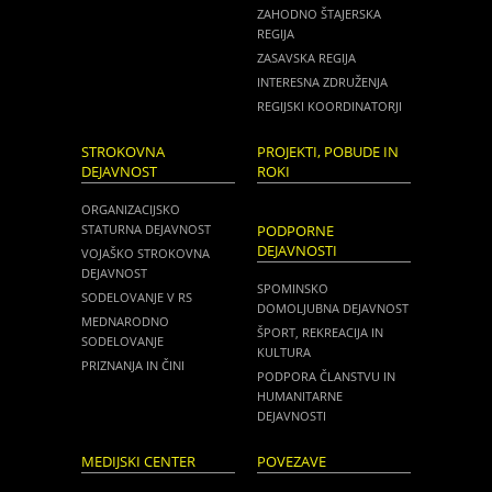
ZAHODNO ŠTAJERSKA
REGIJA
ZASAVSKA REGIJA
INTERESNA ZDRUŽENJA
REGIJSKI KOORDINATORJI
STROKOVNA
PROJEKTI, POBUDE IN
DEJAVNOST
ROKI
ORGANIZACIJSKO
STATURNA DEJAVNOST
PODPORNE
DEJAVNOSTI
VOJAŠKO STROKOVNA
DEJAVNOST
SPOMINSKO
SODELOVANJE V RS
DOMOLJUBNA DEJAVNOST
MEDNARODNO
ŠPORT, REKREACIJA IN
SODELOVANJE
KULTURA
PRIZNANJA IN ČINI
PODPORA ČLANSTVU IN
HUMANITARNE
DEJAVNOSTI
MEDIJSKI CENTER
POVEZAVE