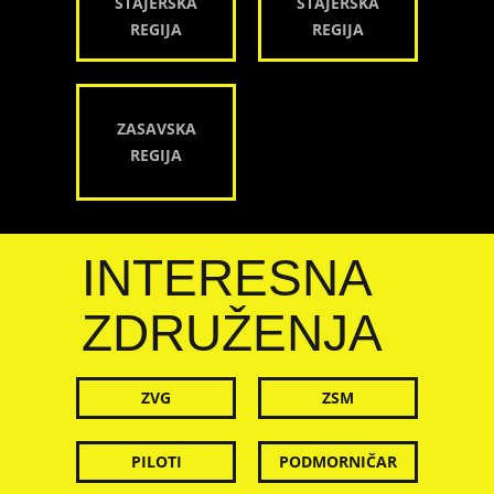
ŠTAJERSKA
ŠTAJERSKA
REGIJA
REGIJA
ZASAVSKA
REGIJA
INTERESNA
ZDRUŽENJA
ZVG
ZSM
PILOTI
PODMORNIČAR