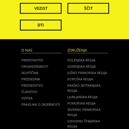
VEZIST
ŠČIT
DTI
O NAS
ZDRUŽENJA
PREDSTAVITEV
DOLENJSKA REGIJA
ORGANIZIRANOST
GORENJSKA REGIJA
SKUPŠČINA
JUŽNO PRIMORSKA REGIJA
PREDSEDNIK
KOROŠKA REGIJA
PREDSEDSTVO
KRAŠKO-NOTRANJSKA
REGIJA
ČLANSTVO
LJUBLJANSKA REGIJA
VIZITKA
POMURSKA REGIJA
PRAVILNIK O ZASEBNOSTI
SEVERNO PRIMORSKA
REGIJA
VZHODNO ŠTAJERSKA
REGIJA