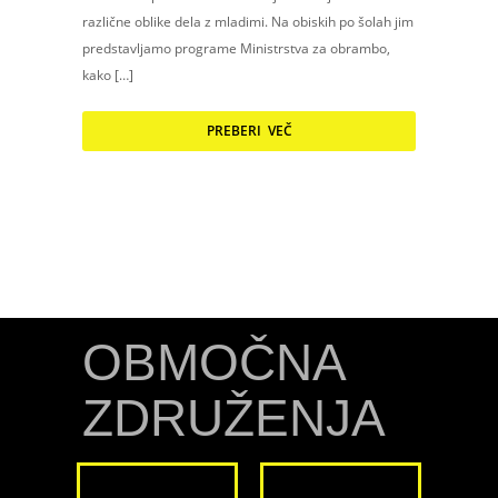
različne oblike dela z mladimi. Na obiskih po šolah jim
predstavljamo programe Ministrstva za obrambo,
kako […]
PREBERI VEČ
OBMOČNA
ZDRUŽENJA