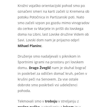
Krožni vojaško orientacijski pohod smo po
označeni smeri na karti začeli iz Kremena ob
potoku Potočnica in Partizanski poti. Nato
smo začeli vzpon po gozdu mimo vinogradov
do cerkve sv Marjete in prišli do lovskega
doma na Libni, last Lovske družine Videm ob
Savi. Lovski dom nam je prijazno odprl
Mihael Planinc
.
Druženje smo nadaljevali s piknikom in
športnimi igrami na prostoru pri lovskem
domu.
Drago Žveglič
nam je skuhal bograč
in poskrbel za odličen domač kruh, pečen v
krušni peči na Senovem. Za vse ostale
dobrote smo poskrbeli vsi udeleženci
pohoda.
Tekmovali smo v
troboju
v streljanju z
zračno puško
, v streljanju z
lokom
in v