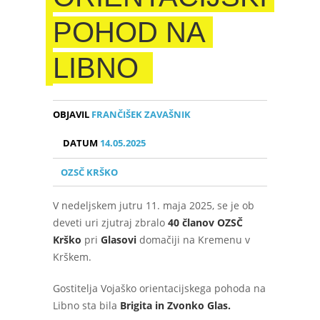
POHOD NA
LIBNO
OBJAVIL
FRANČIŠEK ZAVAŠNIK
DATUM
14.05.2025
OZSČ KRŠKO
V nedeljskem jutru 11. maja 2025, se je ob
deveti uri zjutraj zbralo
40 članov OZSČ
Krško
pri
Glasovi
domačiji na Kremenu v
Krškem.
Gostitelja Vojaško orientacijskega pohoda na
Libno sta bila
Brigita in Zvonko Glas.