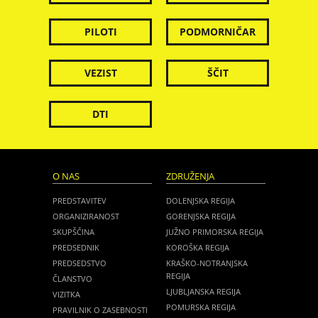
PILOTI
PODMORNIČAR
VEZIST
ŠČIT
DTI
O NAS
ZDRUŽENJA
PREDSTAVITEV
DOLENJSKA REGIJA
ORGANIZIRANOST
GORENJSKA REGIJA
SKUPŠČINA
JUŽNO PRIMORSKA REGIJA
PREDSEDNIK
KOROŠKA REGIJA
PREDSEDSTVO
KRAŠKO-NOTRANJSKA
REGIJA
ČLANSTVO
LJUBLJANSKA REGIJA
VIZITKA
POMURSKA REGIJA
PRAVILNIK O ZASEBNOSTI