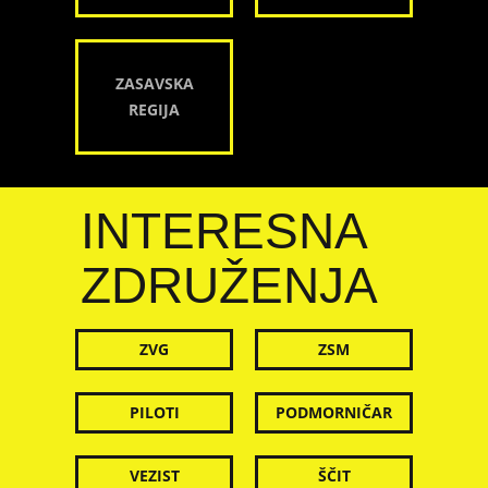
ZASAVSKA
REGIJA
INTERESNA
ZDRUŽENJA
ZVG
ZSM
PILOTI
PODMORNIČAR
VEZIST
ŠČIT