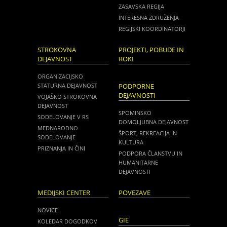
ZASAVSKA REGIJA
INTERESNA ZDRUŽENJA
REGIJSKI KOORDINATORJI
STROKOVNA
PROJEKTI, POBUDE IN
DEJAVNOST
ROKI
ORGANIZACIJSKO
STATURNA DEJAVNOST
PODPORNE
DEJAVNOSTI
VOJAŠKO STROKOVNA
DEJAVNOST
SPOMINSKO
SODELOVANJE V RS
DOMOLJUBNA DEJAVNOST
MEDNARODNO
ŠPORT, REKREACIJA IN
SODELOVANJE
KULTURA
PRIZNANJA IN ČINI
PODPORA ČLANSTVU IN
HUMANITARNE
DEJAVNOSTI
MEDIJSKI CENTER
POVEZAVE
NOVICE
GIE
KOLEDAR DOGODKOV