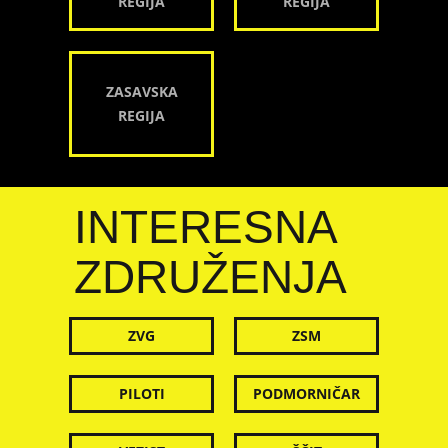
REGIJA
REGIJA
ZASAVSKA
REGIJA
INTERESNA
ZDRUŽENJA
ZVG
ZSM
PILOTI
PODMORNIČAR