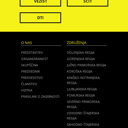
VEZIST
ŠČIT
DTI
O NAS
ZDRUŽENJA
PREDSTAVITEV
DOLENJSKA REGIJA
ORGANIZIRANOST
GORENJSKA REGIJA
SKUPŠČINA
JUŽNO PRIMORSKA REGIJA
PREDSEDNIK
KOROŠKA REGIJA
PREDSEDSTVO
KRAŠKO-NOTRANJSKA
REGIJA
ČLANSTVO
LJUBLJANSKA REGIJA
VIZITKA
POMURSKA REGIJA
PRAVILNIK O ZASEBNOSTI
SEVERNO PRIMORSKA
REGIJA
VZHODNO ŠTAJERSKA
REGIJA
ZAHODNO ŠTAJERSKA