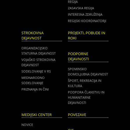
REGIJA
ZASAVSKA REGIJA
INTERESNA ZDRUŽENJA
REGIJSKI KOORDINATORJI
STROKOVNA
PROJEKTI, POBUDE IN
DEJAVNOST
ROKI
ORGANIZACIJSKO
STATURNA DEJAVNOST
PODPORNE
DEJAVNOSTI
VOJAŠKO STROKOVNA
DEJAVNOST
SPOMINSKO
SODELOVANJE V RS
DOMOLJUBNA DEJAVNOST
MEDNARODNO
ŠPORT, REKREACIJA IN
SODELOVANJE
KULTURA
PRIZNANJA IN ČINI
PODPORA ČLANSTVU IN
HUMANITARNE
DEJAVNOSTI
MEDIJSKI CENTER
POVEZAVE
NOVICE