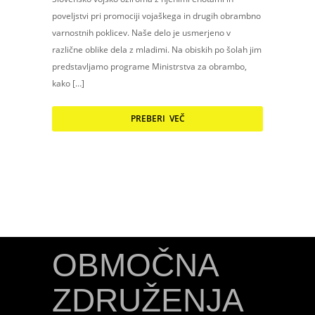
poveljstvi pri promociji vojaškega in drugih obrambno
varnostnih poklicev. Naše delo je usmerjeno v
različne oblike dela z mladimi. Na obiskih po šolah jim
predstavljamo programe Ministrstva za obrambo,
kako […]
PREBERI VEČ
OBMOČNA
ZDRUŽENJA