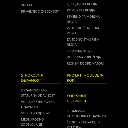
LJUBLJANSKA REGIJA
VIZITKA
POMURSKA REGIJA
PRAVILNIK O ZASEBNOSTI
SEVERNO PRIMORSKA
REGIJA
VZHODNO ŠTAJERSKA
REGIJA
ZAHODNO ŠTAJERSKA
REGIJA
ZASAVSKA REGIJA
INTERESNA ZDRUŽENJA
REGIJSKI KOORDINATORJI
STROKOVNA
PROJEKTI, POBUDE IN
DEJAVNOST
ROKI
ORGANIZACIJSKO
STATURNA DEJAVNOST
PODPORNE
DEJAVNOSTI
VOJAŠKO STROKOVNA
DEJAVNOST
SPOMINSKO
SODELOVANJE V RS
DOMOLJUBNA DEJAVNOST
MEDNARODNO
ŠPORT, REKREACIJA IN
SODELOVANJE
KULTURA