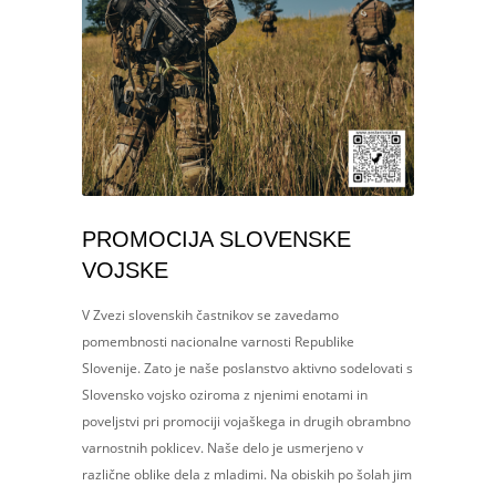
PROMOCIJA SLOVENSKE
VOJSKE
V Zvezi slovenskih častnikov se zavedamo
pomembnosti nacionalne varnosti Republike
Slovenije. Zato je naše poslanstvo aktivno sodelovati s
Slovensko vojsko oziroma z njenimi enotami in
poveljstvi pri promociji vojaškega in drugih obrambno
varnostnih poklicev. Naše delo je usmerjeno v
različne oblike dela z mladimi. Na obiskih po šolah jim