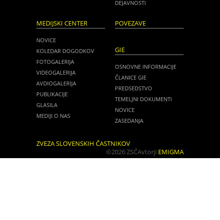
DEJAVNOSTI
MEDIJSKI CENTER
POVEZAVE
NOVICE
GIE
KOLEDAR DOGODKOV
FOTOGALERIJA
OSNOVNE INFORMACIJE
VIDEOGALERIJA
ČLANICE GIE
AVDIOGALERIJA
PREDSEDSTVO
PUBLIKACIJE
TEMELJNI DOKUMENTI
GLASILA
NOVICE
MEDIJI O NAS
ZASEDANJA
ZVEZA SLOVENSKIH ČASTNIKOV
©2026 ZSČ
Avtorji
EMIGMA