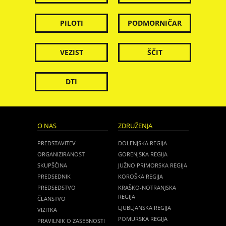
PILOTI
PODMORNIČAR
VEZIST
ŠČIT
DTI
O NAS
ZDRUŽENJA
PREDSTAVITEV
DOLENJSKA REGIJA
ORGANIZIRANOST
GORENJSKA REGIJA
SKUPŠČINA
JUŽNO PRIMORSKA REGIJA
PREDSEDNIK
KOROŠKA REGIJA
PREDSEDSTVO
KRAŠKO-NOTRANJSKA
REGIJA
ČLANSTVO
LJUBLJANSKA REGIJA
VIZITKA
POMURSKA REGIJA
PRAVILNIK O ZASEBNOSTI