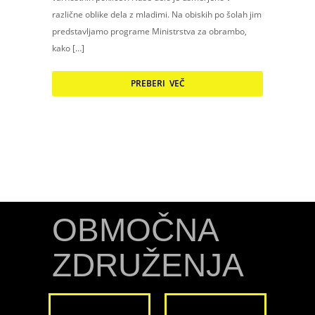
različne oblike dela z mladimi. Na obiskih po šolah jim
predstavljamo programe Ministrstva za obrambo,
kako […]
PREBERI VEČ
OBMOČNA
ZDRUŽENJA