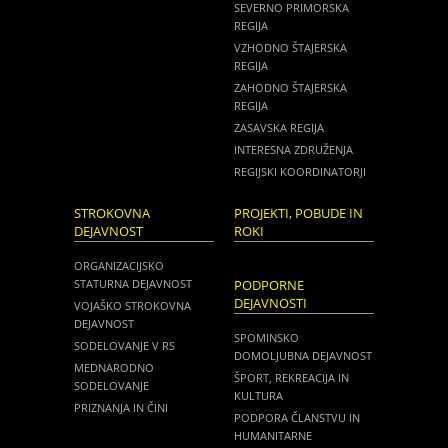
SEVERNO PRIMORSKA
REGIJA
VZHODNO ŠTAJERSKA
REGIJA
ZAHODNO ŠTAJERSKA
REGIJA
ZASAVSKA REGIJA
INTERESNA ZDRUŽENJA
REGIJSKI KOORDINATORJI
STROKOVNA
PROJEKTI, POBUDE IN
DEJAVNOST
ROKI
ORGANIZACIJSKO
STATURNA DEJAVNOST
PODPORNE
DEJAVNOSTI
VOJAŠKO STROKOVNA
DEJAVNOST
SPOMINSKO
SODELOVANJE V RS
DOMOLJUBNA DEJAVNOST
MEDNARODNO
ŠPORT, REKREACIJA IN
SODELOVANJE
KULTURA
PRIZNANJA IN ČINI
PODPORA ČLANSTVU IN
HUMANITARNE