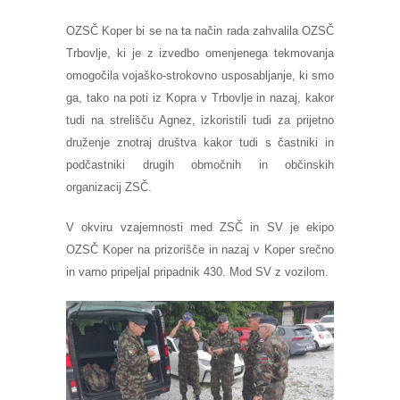
OZSČ Koper bi se na ta način rada zahvalila OZSČ
Trbovlje, ki je z izvedbo omenjenega tekmovanja
omogočila vojaško-strokovno usposabljanje, ki smo
ga, tako na poti iz Kopra v Trbovlje in nazaj, kakor
tudi na strelišču Agnez, izkoristili tudi za prijetno
druženje znotraj društva kakor tudi s častniki in
podčastniki drugih območnih in občinskih
organizacij ZSČ.
V okviru vzajemnosti med ZSČ in SV je ekipo
OZSČ Koper na prizorišče in nazaj v Koper srečno
in varno pripeljal pripadnik 430. Mod SV z vozilom.