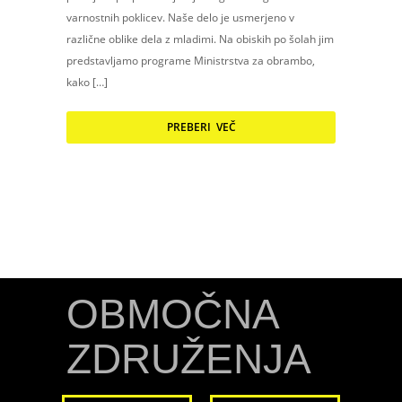
varnostnih poklicev. Naše delo je usmerjeno v
različne oblike dela z mladimi. Na obiskih po šolah jim
predstavljamo programe Ministrstva za obrambo,
kako […]
PREBERI VEČ
OBMOČNA
ZDRUŽENJA