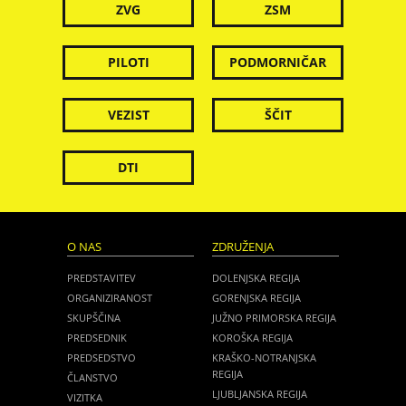
ZVG
ZSM
PILOTI
PODMORNIČAR
VEZIST
ŠČIT
DTI
O NAS
ZDRUŽENJA
PREDSTAVITEV
DOLENJSKA REGIJA
ORGANIZIRANOST
GORENJSKA REGIJA
SKUPŠČINA
JUŽNO PRIMORSKA REGIJA
PREDSEDNIK
KOROŠKA REGIJA
PREDSEDSTVO
KRAŠKO-NOTRANJSKA
REGIJA
ČLANSTVO
LJUBLJANSKA REGIJA
VIZITKA