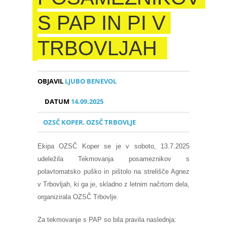
S PAP IN PI V
TRBOVLJAH
OBJAVIL
LJUBO BENEVOL
DATUM
14.09.2025
OZSČ KOPER
,
OZSČ TRBOVLJE
Ekipa OZSČ Koper se je v soboto, 13.7.2025
udeležila Tekmovanja posameznikov s
polavtomatsko puško in pištolo na strelišče Agnez
v Trbovljah, ki ga je, skladno z letnim načrtom dela,
organizirala OZSČ Trbovlje.
Za tekmovanje s PAP so bila pravila naslednja: