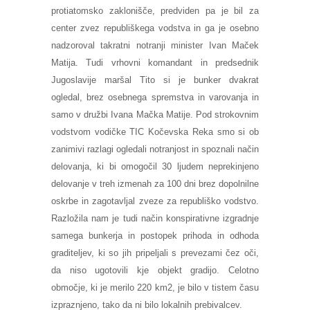
protiatomsko zaklonišče, predviden pa je bil za
center zvez republiškega vodstva in ga je osebno
nadzoroval takratni notranji minister Ivan Maček
Matija. Tudi vrhovni komandant in predsednik
Jugoslavije maršal Tito si je bunker dvakrat
ogledal, brez osebnega spremstva in varovanja in
samo v družbi Ivana Mačka Matije. Pod strokovnim
vodstvom vodičke TIC Kočevska Reka smo si ob
zanimivi razlagi ogledali notranjost in spoznali način
delovanja, ki bi omogočil 30 ljudem neprekinjeno
delovanje v treh izmenah za 100 dni brez dopolnilne
oskrbe in zagotavljal zveze za republiško vodstvo.
Razložila nam je tudi način konspirativne izgradnje
samega bunkerja in postopek prihoda in odhoda
graditeljev, ki so jih pripeljali s prevezami čez oči,
da niso ugotovili kje objekt gradijo. Celotno
območje, ki je merilo 220 km2, je bilo v tistem času
izpraznjeno, tako da ni bilo lokalnih prebivalcev.