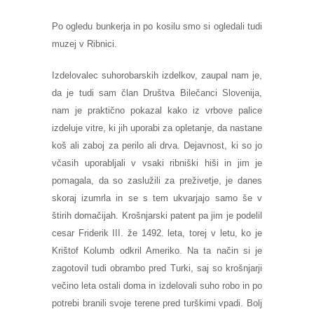
Po ogledu bunkerja in po kosilu smo si ogledali tudi
muzej v Ribnici.
Izdelovalec suhorobarskih izdelkov, zaupal nam je,
da je tudi sam član Društva Bilečanci Slovenija,
nam je praktično pokazal kako iz vrbove palice
izdeluje vitre, ki jih uporabi za opletanje, da nastane
koš ali zaboj za perilo ali drva. Dejavnost, ki so jo
včasih uporabljali v vsaki ribniški hiši in jim je
pomagala, da so zaslužili za preživetje, je danes
skoraj izumrla in se s tem ukvarjajo samo še v
štirih domačijah. Krošnjarski patent pa jim je podelil
cesar Friderik III. že 1492. leta, torej v letu, ko je
Krištof Kolumb odkril Ameriko. Na ta način si je
zagotovil tudi obrambo pred Turki, saj so krošnjarji
večino leta ostali doma in izdelovali suho robo in po
potrebi branili svoje terene pred turškimi vpadi. Bolj