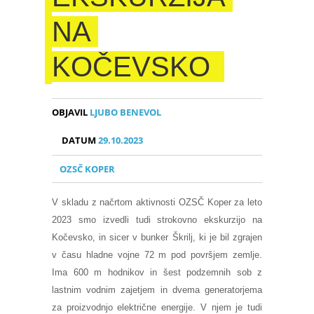
NA
KOČEVSKO
OBJAVIL
LJUBO BENEVOL
DATUM
29.10.2023
OZSČ KOPER
V skladu z načrtom aktivnosti OZSČ Koper za leto
2023 smo izvedli tudi strokovno ekskurzijo na
Kočevsko, in sicer v bunker Škrilj, ki je bil zgrajen
v času hladne vojne 72 m pod površjem zemlje.
Ima 600 m hodnikov in šest podzemnih sob z
lastnim vodnim zajetjem in dvema generatorjema
za proizvodnjo električne energije. V njem je tudi