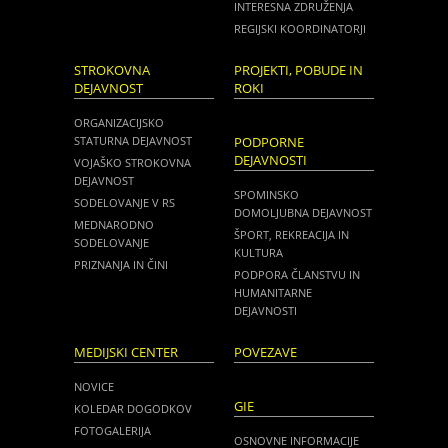
INTERESNA ZDRUŽENJA
REGIJSKI KOORDINATORJI
STROKOVNA
PROJEKTI, POBUDE IN
DEJAVNOST
ROKI
ORGANIZACIJSKO
STATURNA DEJAVNOST
PODPORNE
DEJAVNOSTI
VOJAŠKO STROKOVNA
DEJAVNOST
SPOMINSKO
SODELOVANJE V RS
DOMOLJUBNA DEJAVNOST
MEDNARODNO
ŠPORT, REKREACIJA IN
SODELOVANJE
KULTURA
PRIZNANJA IN ČINI
PODPORA ČLANSTVU IN
HUMANITARNE
DEJAVNOSTI
MEDIJSKI CENTER
POVEZAVE
NOVICE
GIE
KOLEDAR DOGODKOV
FOTOGALERIJA
OSNOVNE INFORMACIJE