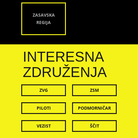
ZASAVSKA
REGIJA
INTERESNA
ZDRUŽENJA
ZVG
ZSM
PILOTI
PODMORNIČAR
VEZIST
ŠČIT