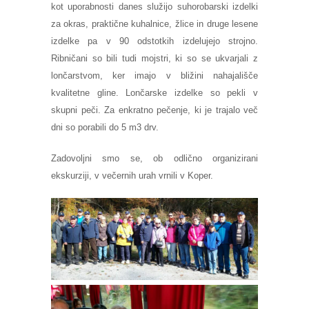
kot uporabnosti danes služijo suhorobarski izdelki
za okras, praktične kuhalnice, žlice in druge lesene
izdelke pa v 90 odstotkih izdelujejo strojno.
Ribničani so bili tudi mojstri, ki so se ukvarjali z
lončarstvom
, ker imajo v bližini nahajališče
kvalitetne gline. Lončarske izdelke so pekli v
skupni peči. Za enkratno pečenje, ki je trajalo več
dni so porabili do 5 m3 drv.
Zadovoljni smo se, ob odlično organizirani
ekskurziji, v večernih urah vrnili v Koper.