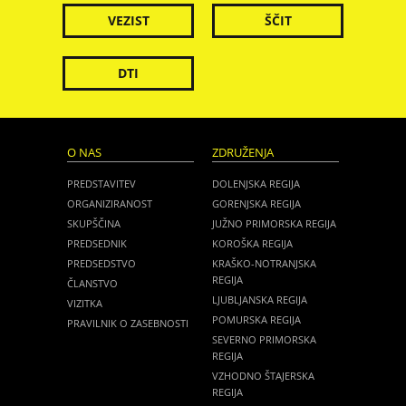
VEZIST
ŠČIT
DTI
O NAS
ZDRUŽENJA
PREDSTAVITEV
DOLENJSKA REGIJA
ORGANIZIRANOST
GORENJSKA REGIJA
SKUPŠČINA
JUŽNO PRIMORSKA REGIJA
PREDSEDNIK
KOROŠKA REGIJA
PREDSEDSTVO
KRAŠKO-NOTRANJSKA
REGIJA
ČLANSTVO
LJUBLJANSKA REGIJA
VIZITKA
POMURSKA REGIJA
PRAVILNIK O ZASEBNOSTI
SEVERNO PRIMORSKA
REGIJA
VZHODNO ŠTAJERSKA
REGIJA