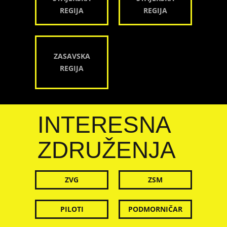
REGIJA
REGIJA
ZASAVSKA
REGIJA
INTERESNA
ZDRUŽENJA
ZVG
ZSM
PILOTI
PODMORNIČAR