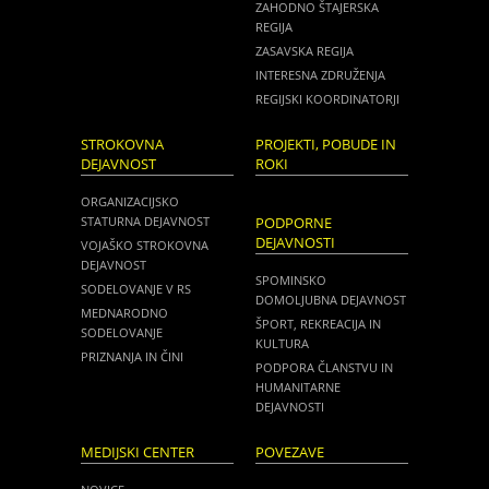
ZAHODNO ŠTAJERSKA
REGIJA
ZASAVSKA REGIJA
INTERESNA ZDRUŽENJA
REGIJSKI KOORDINATORJI
STROKOVNA
PROJEKTI, POBUDE IN
DEJAVNOST
ROKI
ORGANIZACIJSKO
STATURNA DEJAVNOST
PODPORNE
DEJAVNOSTI
VOJAŠKO STROKOVNA
DEJAVNOST
SPOMINSKO
SODELOVANJE V RS
DOMOLJUBNA DEJAVNOST
MEDNARODNO
ŠPORT, REKREACIJA IN
SODELOVANJE
KULTURA
PRIZNANJA IN ČINI
PODPORA ČLANSTVU IN
HUMANITARNE
DEJAVNOSTI
MEDIJSKI CENTER
POVEZAVE