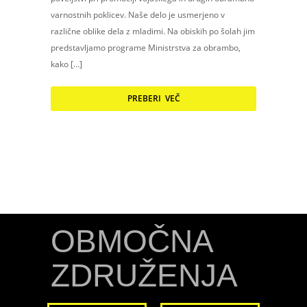
varnostnih poklicev. Naše delo je usmerjeno v
različne oblike dela z mladimi. Na obiskih po šolah jim
predstavljamo programe Ministrstva za obrambo,
kako […]
PREBERI VEČ
OBMOČNA
ZDRUŽENJA