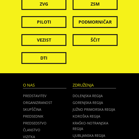
ZVG
ZSM
PILOTI
PODMORNIČAR
VEZIST
ŠČIT
DTI
O NAS
ZDRUŽENJA
PREDSTAVITEV
DOLENJSKA REGIJA
ORGANIZIRANOST
GORENJSKA REGIJA
SKUPŠČINA
JUŽNO PRIMORSKA REGIJA
PREDSEDNIK
KOROŠKA REGIJA
PREDSEDSTVO
KRAŠKO-NOTRANJSKA
REGIJA
ČLANSTVO
LJUBLJANSKA REGIJA
VIZITKA