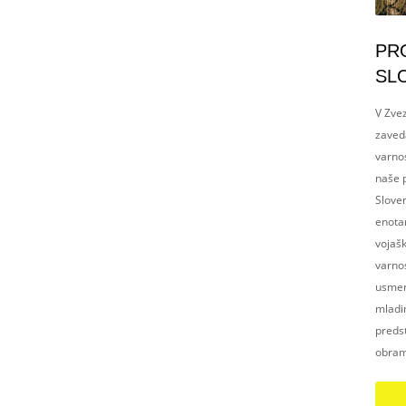
PR
SL
V Zvez
zaved
varnos
naše p
Slove
enotam
vojaš
varnos
usmerj
mladim
preds
obram