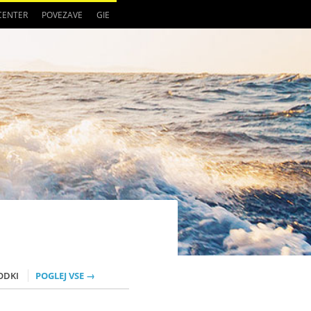
 CENTER
POVEZAVE
GIE
ODKI
POGLEJ VSE →