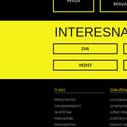
REGIJA
REGIJA
INTERESN
ZVG
VEZIST
O NAS
ZDRUŽEN
PREDSTAVITEV
DOLENJSKA
ORGANIZIRANOST
GORENJSKA
SKUPŠČINA
JUŽNO PRI
PREDSEDNIK
KOROŠKA R
PREDSEDSTVO
KRAŠKO-NO