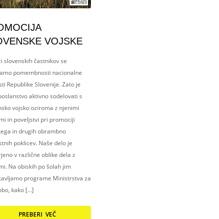
OMOCIJA
OVENSKE VOJSKE
i slovenskih častnikov se
amo pomembnosti nacionalne
ti Republike Slovenije. Zato je
oslanstvo aktivno sodelovati s
nsko vojsko oziroma z njenimi
i in poveljstvi pri promociji
kega in drugih obrambno
tnih poklicev. Naše delo je
eno v različne oblike dela z
i. Na obiskih po šolah jim
tavljamo programe Ministrstva za
bo, kako […]
PREBERI VEČ