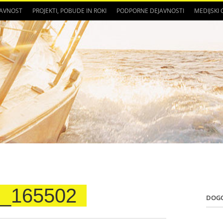
JAVNOST
PROJEKTI, POBUDE IN ROKI
PODPORNE DEJAVNOSTI
MEDIJSKI
_165502
DOG