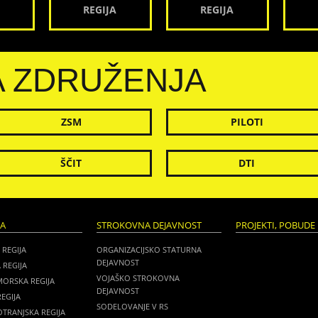
REGIJA
REGIJA
A ZDRUŽENJA
ZSM
PILOTI
ŠČIT
DTI
JA
STROKOVNA DEJAVNOST
PROJEKTI, POBUDE 
 REGIJA
ORGANIZACIJSKO STATURNA
DEJAVNOST
 REGIJA
VOJAŠKO STROKOVNA
MORSKA REGIJA
DEJAVNOST
EGIJA
SODELOVANJE V RS
TRANJSKA REGIJA