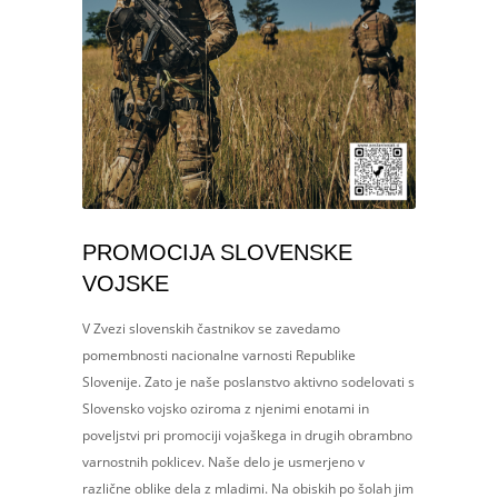
PROMOCIJA SLOVENSKE
VOJSKE
V Zvezi slovenskih častnikov se zavedamo
pomembnosti nacionalne varnosti Republike
Slovenije. Zato je naše poslanstvo aktivno sodelovati s
Slovensko vojsko oziroma z njenimi enotami in
poveljstvi pri promociji vojaškega in drugih obrambno
varnostnih poklicev. Naše delo je usmerjeno v
različne oblike dela z mladimi. Na obiskih po šolah jim