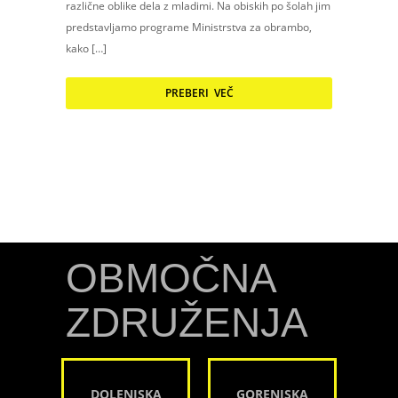
različne oblike dela z mladimi. Na obiskih po šolah jim
predstavljamo programe Ministrstva za obrambo,
kako […]
PREBERI VEČ
OBMOČNA
ZDRUŽENJA
DOLENJSKA
GORENJSKA