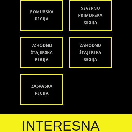
SEVERNO
POMURSKA
PRIMORSKA
REGIJA
REGIJA
VZHODNO
ZAHODNO
ŠTAJERSKA
ŠTAJERSKA
REGIJA
REGIJA
ZASAVSKA
REGIJA
INTERESNA