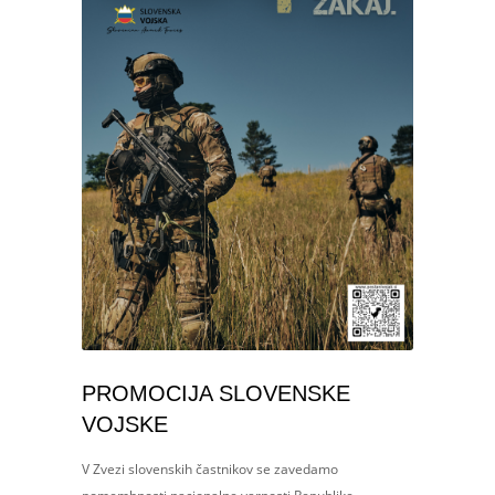
PROMOCIJA SLOVENSKE
VOJSKE
V Zvezi slovenskih častnikov se zavedamo