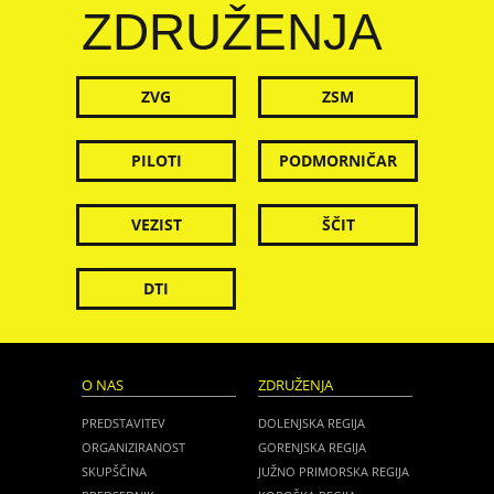
ZDRUŽENJA
ZVG
ZSM
PILOTI
PODMORNIČAR
VEZIST
ŠČIT
DTI
O NAS
ZDRUŽENJA
PREDSTAVITEV
DOLENJSKA REGIJA
ORGANIZIRANOST
GORENJSKA REGIJA
SKUPŠČINA
JUŽNO PRIMORSKA REGIJA