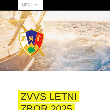
MENU
ZVVS LETNI
ZBOR 2025