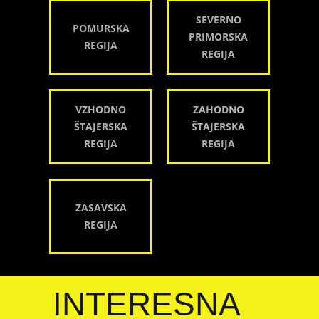
SEVERNO
POMURSKA
PRIMORSKA
REGIJA
REGIJA
VZHODNO
ZAHODNO
ŠTAJERSKA
ŠTAJERSKA
REGIJA
REGIJA
ZASAVSKA
REGIJA
INTERESNA