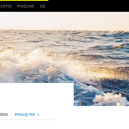
 CENTER
POVEZAVE
GIE
ODKI
POGLEJ VSE →