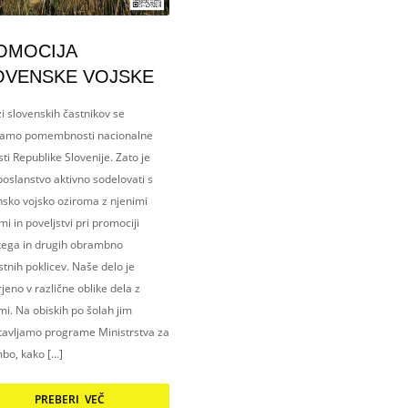
OMOCIJA
OVENSKE VOJSKE
i slovenskih častnikov se
amo pomembnosti nacionalne
ti Republike Slovenije. Zato je
oslanstvo aktivno sodelovati s
nsko vojsko oziroma z njenimi
i in poveljstvi pri promociji
kega in drugih obrambno
tnih poklicev. Naše delo je
eno v različne oblike dela z
i. Na obiskih po šolah jim
tavljamo programe Ministrstva za
bo, kako […]
PREBERI VEČ