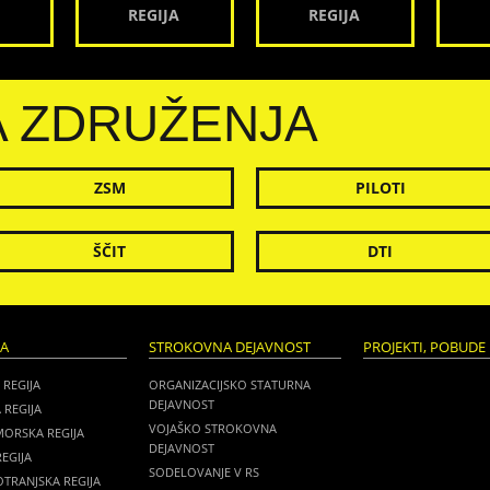
REGIJA
REGIJA
A ZDRUŽENJA
ZSM
PILOTI
ŠČIT
DTI
JA
STROKOVNA DEJAVNOST
PROJEKTI, POBUDE 
 REGIJA
ORGANIZACIJSKO STATURNA
DEJAVNOST
 REGIJA
VOJAŠKO STROKOVNA
MORSKA REGIJA
DEJAVNOST
EGIJA
SODELOVANJE V RS
TRANJSKA REGIJA