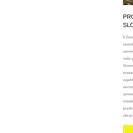
PR
SL
V Zvez
zaved
varnos
naše p
Slove
enotam
vojaš
varnos
usmerj
mladim
preds
obram