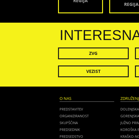
REGIJA
REGIJA
INTERESN
ZVG
VEZIST
O NAS
ZDRUŽEN
PREDSTAVITEV
DOLENJSKA
ORGANIZIRANOST
GORENJSKA
SKUPŠČINA
JUŽNO PRI
PREDSEDNIK
KOROŠKA R
PREDSEDSTVO
KRAŠKO-NO