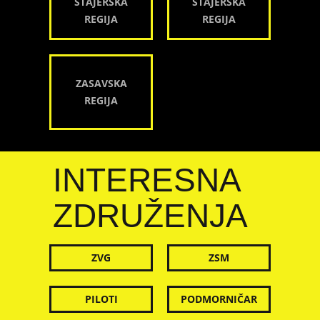
ŠTAJERSKA
ŠTAJERSKA
REGIJA
REGIJA
ZASAVSKA
REGIJA
INTERESNA
ZDRUŽENJA
ZVG
ZSM
PILOTI
PODMORNIČAR