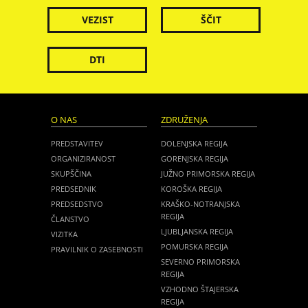
VEZIST
ŠČIT
DTI
O NAS
ZDRUŽENJA
PREDSTAVITEV
DOLENJSKA REGIJA
ORGANIZIRANOST
GORENJSKA REGIJA
SKUPŠČINA
JUŽNO PRIMORSKA REGIJA
PREDSEDNIK
KOROŠKA REGIJA
PREDSEDSTVO
KRAŠKO-NOTRANJSKA
REGIJA
ČLANSTVO
LJUBLJANSKA REGIJA
VIZITKA
POMURSKA REGIJA
PRAVILNIK O ZASEBNOSTI
SEVERNO PRIMORSKA
REGIJA
VZHODNO ŠTAJERSKA
REGIJA