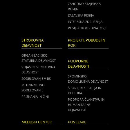
ZAHODNO ŠTAJERSKA
REGIJA
ZASAVSKA REGIJA
INTERESNA ZDRUŽENJA
REGIJSKI KOORDINATORJI
STROKOVNA
PROJEKTI, POBUDE IN
DEJAVNOST
ROKI
ORGANIZACIJSKO
STATURNA DEJAVNOST
PODPORNE
DEJAVNOSTI
VOJAŠKO STROKOVNA
DEJAVNOST
SPOMINSKO
SODELOVANJE V RS
DOMOLJUBNA DEJAVNOST
MEDNARODNO
ŠPORT, REKREACIJA IN
SODELOVANJE
KULTURA
PRIZNANJA IN ČINI
PODPORA ČLANSTVU IN
HUMANITARNE
DEJAVNOSTI
MEDIJSKI CENTER
POVEZAVE