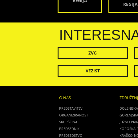
REGIJA
REGIJA
INTERESN
ZVG
VEZIST
O NAS
ZDRUŽEN
PREDSTAVITEV
DOLENJSKA
ORGANIZIRANOST
GORENJSKA
SKUPŠČINA
JUŽNO PRI
PREDSEDNIK
KOROŠKA R
PREDSEDSTVO
KRAŠKO-NO