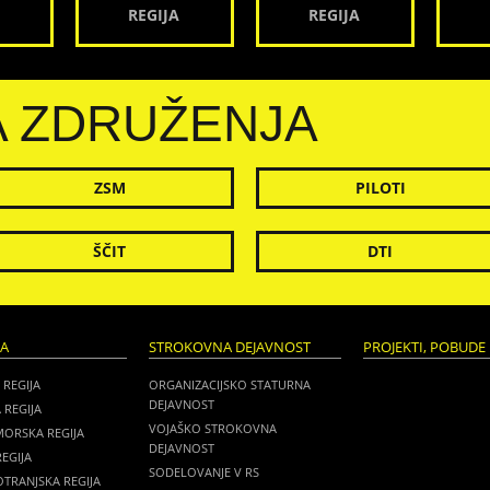
REGIJA
REGIJA
A ZDRUŽENJA
ZSM
PILOTI
ŠČIT
DTI
JA
STROKOVNA DEJAVNOST
PROJEKTI, POBUDE 
 REGIJA
ORGANIZACIJSKO STATURNA
DEJAVNOST
 REGIJA
VOJAŠKO STROKOVNA
MORSKA REGIJA
DEJAVNOST
EGIJA
SODELOVANJE V RS
TRANJSKA REGIJA