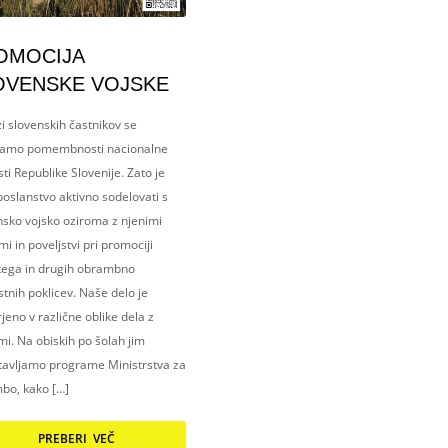
OMOCIJA
OVENSKE VOJSKE
i slovenskih častnikov se
amo pomembnosti nacionalne
ti Republike Slovenije. Zato je
oslanstvo aktivno sodelovati s
nsko vojsko oziroma z njenimi
i in poveljstvi pri promociji
kega in drugih obrambno
tnih poklicev. Naše delo je
eno v različne oblike dela z
i. Na obiskih po šolah jim
tavljamo programe Ministrstva za
bo, kako […]
PREBERI VEČ