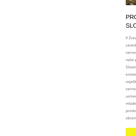
PR
SL
V Zvez
zaved
varnos
naše p
Slove
enotam
vojaš
varnos
usmerj
mladim
preds
obram