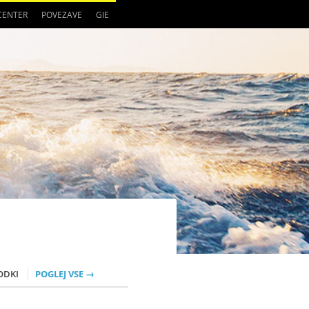
 CENTER
POVEZAVE
GIE
ODKI
POGLEJ VSE →