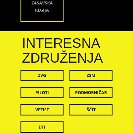
ZASAVSKA
REGIJA
INTERESNA
ZDRUŽENJA
ZVG
ZSM
PILOTI
PODMORNIČAR
VEZIST
ŠČIT
DTI