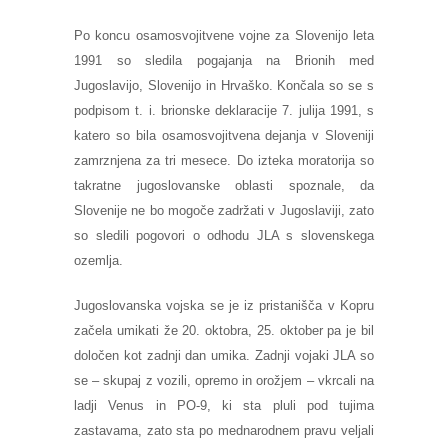
Po koncu osamosvojitvene vojne za Slovenijo leta
1991 so sledila pogajanja na Brionih med
Jugoslavijo, Slovenijo in Hrvaško. Končala so se s
podpisom t. i. brionske deklaracije 7. julija 1991, s
katero so bila osamosvojitvena dejanja v Sloveniji
zamrznjena za tri mesece. Do izteka moratorija so
takratne jugoslovanske oblasti spoznale, da
Slovenije ne bo mogoče zadržati v Jugoslaviji, zato
so sledili pogovori o odhodu JLA s slovenskega
ozemlja.
Jugoslovanska vojska se je iz pristanišča v Kopru
začela umikati že 20. oktobra, 25. oktober pa je bil
določen kot zadnji dan umika. Zadnji vojaki JLA so
se – skupaj z vozili, opremo in orožjem – vkrcali na
ladji Venus in PO-9, ki sta pluli pod tujima
zastavama, zato sta po mednarodnem pravu veljali