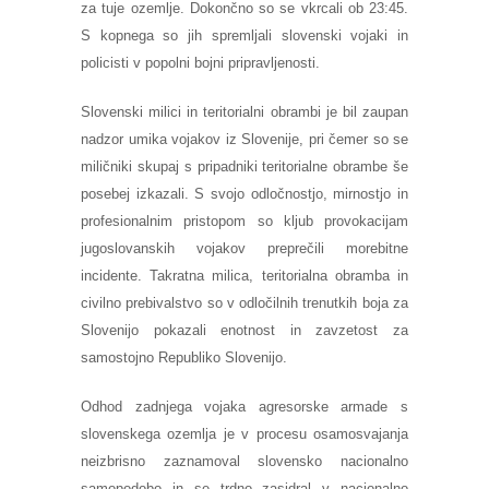
za tuje ozemlje. Dokončno so se vkrcali ob 23:45.
S kopnega so jih spremljali slovenski vojaki in
policisti v popolni bojni pripravljenosti.
Slovenski milici in teritorialni obrambi je bil zaupan
nadzor umika vojakov iz Slovenije, pri čemer so se
miličniki skupaj s pripadniki teritorialne obrambe še
posebej izkazali. S svojo odločnostjo, mirnostjo in
profesionalnim pristopom so kljub provokacijam
jugoslovanskih vojakov preprečili morebitne
incidente. Takratna milica, teritorialna obramba in
civilno prebivalstvo so v odločilnih trenutkih boja za
Slovenijo pokazali enotnost in zavzetost za
samostojno Republiko Slovenijo.
Odhod zadnjega vojaka agresorske armade s
slovenskega ozemlja je v procesu osamosvajanja
neizbrisno zaznamoval slovensko nacionalno
samopodobo in se trdno zasidral v nacionalno