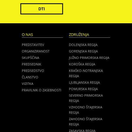
DTI
O NAS
ZDRUŽENJA
PREDSTAVITEV
DOLENJSKA REGIJA
ORGANIZIRANOST
GORENJSKA REGIJA
SKUPŠČINA
JUŽNO PRIMORSKA REGIJA
PREDSEDNIK
KOROŠKA REGIJA
PREDSEDSTVO
KRAŠKO-NOTRANJSKA
REGIJA
ČLANSTVO
LJUBLJANSKA REGIJA
VIZITKA
POMURSKA REGIJA
PRAVILNIK O ZASEBNOSTI
SEVERNO PRIMORSKA
REGIJA
VZHODNO ŠTAJERSKA
REGIJA
ZAHODNO ŠTAJERSKA
REGIJA
ZASAVSKA REGIJA