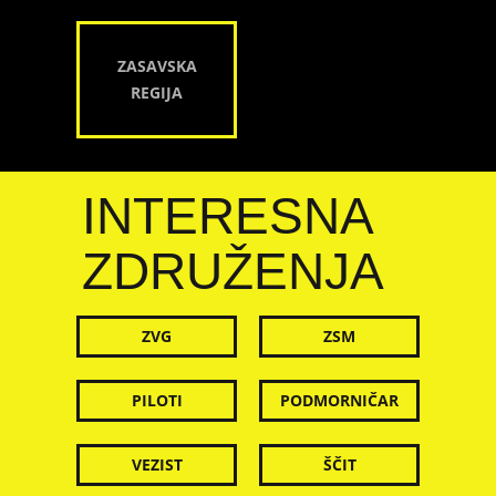
ZASAVSKA
REGIJA
INTERESNA
ZDRUŽENJA
ZVG
ZSM
PILOTI
PODMORNIČAR
VEZIST
ŠČIT