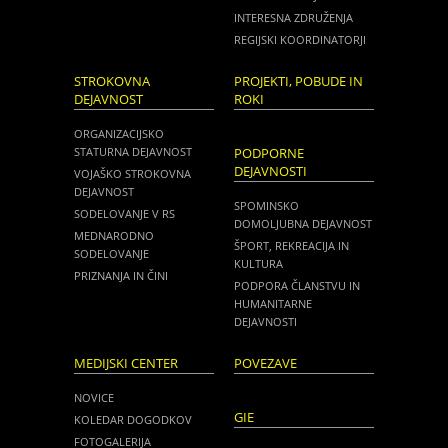
INTERESNA ZDRUŽENJA
REGIJSKI KOORDINATORJI
STROKOVNA
PROJEKTI, POBUDE IN
DEJAVNOST
ROKI
ORGANIZACIJSKO
STATURNA DEJAVNOST
PODPORNE
DEJAVNOSTI
VOJAŠKO STROKOVNA
DEJAVNOST
SPOMINSKO
SODELOVANJE V RS
DOMOLJUBNA DEJAVNOST
MEDNARODNO
ŠPORT, REKREACIJA IN
SODELOVANJE
KULTURA
PRIZNANJA IN ČINI
PODPORA ČLANSTVU IN
HUMANITARNE
DEJAVNOSTI
MEDIJSKI CENTER
POVEZAVE
NOVICE
GIE
KOLEDAR DOGODKOV
FOTOGALERIJA