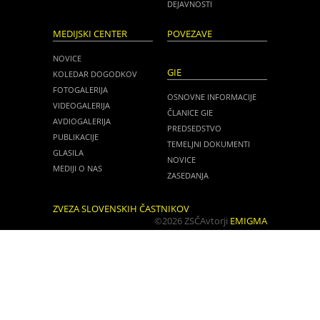
DEJAVNOSTI
MEDIJSKI CENTER
POVEZAVE
NOVICE
GIE
KOLEDAR DOGODKOV
FOTOGALERIJA
OSNOVNE INFORMACIJE
VIDEOGALERIJA
ČLANICE GIE
AVDIOGALERIJA
PREDSEDSTVO
PUBLIKACIJE
TEMELJNI DOKUMENTI
GLASILA
NOVICE
MEDIJI O NAS
ZASEDANJA
ZVEZA SLOVENSKIH ČASTNIKOV
©2026 ZSČ
Avtorji
EMIGMA