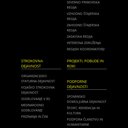
SEVERNO PRIMORSKA
REGIJA
VZHODNO ŠTAJERSKA
REGIJA
ZAHODNO ŠTAJERSKA
REGIJA
ZASAVSKA REGIJA
INTERESNA ZDRUŽENJA
REGIJSKI KOORDINATORJI
STROKOVNA
PROJEKTI, POBUDE IN
DEJAVNOST
ROKI
ORGANIZACIJSKO
STATURNA DEJAVNOST
PODPORNE
DEJAVNOSTI
VOJAŠKO STROKOVNA
DEJAVNOST
SPOMINSKO
SODELOVANJE V RS
DOMOLJUBNA DEJAVNOST
MEDNARODNO
ŠPORT, REKREACIJA IN
SODELOVANJE
KULTURA
PRIZNANJA IN ČINI
PODPORA ČLANSTVU IN
HUMANITARNE