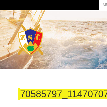
M
70585797_1147070