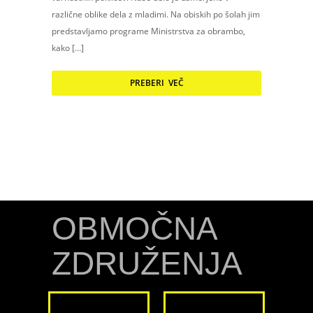
različne oblike dela z mladimi. Na obiskih po šolah jim
predstavljamo programe Ministrstva za obrambo,
kako […]
PREBERI VEČ
OBMOČNA
ZDRUŽENJA