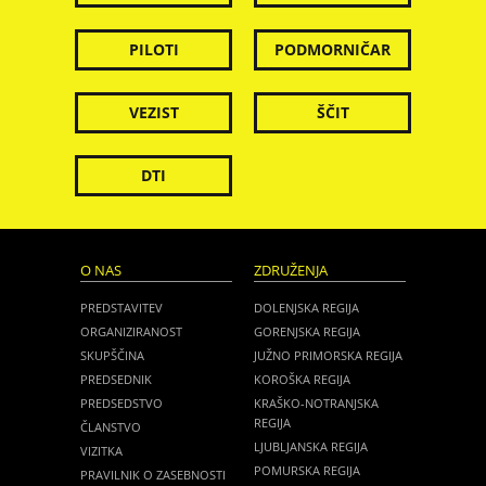
PILOTI
PODMORNIČAR
VEZIST
ŠČIT
DTI
O NAS
ZDRUŽENJA
PREDSTAVITEV
DOLENJSKA REGIJA
ORGANIZIRANOST
GORENJSKA REGIJA
SKUPŠČINA
JUŽNO PRIMORSKA REGIJA
PREDSEDNIK
KOROŠKA REGIJA
PREDSEDSTVO
KRAŠKO-NOTRANJSKA
REGIJA
ČLANSTVO
LJUBLJANSKA REGIJA
VIZITKA
POMURSKA REGIJA
PRAVILNIK O ZASEBNOSTI