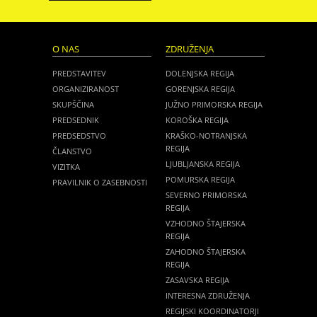
O NAS
ZDRUŽENJA
PREDSTAVITEV
DOLENJSKA REGIJA
ORGANIZIRANOST
GORENJSKA REGIJA
SKUPŠČINA
JUŽNO PRIMORSKA REGIJA
PREDSEDNIK
KOROŠKA REGIJA
PREDSEDSTVO
KRAŠKO-NOTRANJSKA
REGIJA
ČLANSTVO
LJUBLJANSKA REGIJA
VIZITKA
POMURSKA REGIJA
PRAVILNIK O ZASEBNOSTI
SEVERNO PRIMORSKA
REGIJA
VZHODNO ŠTAJERSKA
REGIJA
ZAHODNO ŠTAJERSKA
REGIJA
ZASAVSKA REGIJA
INTERESNA ZDRUŽENJA
REGIJSKI KOORDINATORJI