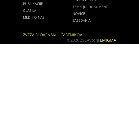
PUBLIKACIJE
TEMELJNI DOKUMENTI
GLASILA
NOVICE
MEDIJI O NAS
ZASEDANJA
ZVEZA SLOVENSKIH ČASTNIKOV
©2026 ZSČ
Avtorji
EMIGMA