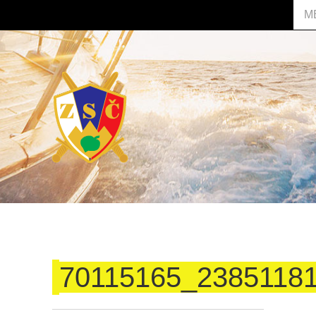
M
70115165_2385118