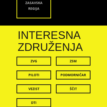
ZASAVSKA
REGIJA
INTERESNA
ZDRUŽENJA
ZVG
ZSM
PILOTI
PODMORNIČAR
VEZIST
ŠČIT
DTI