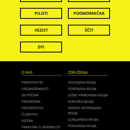
PILOTI
PODMORNIČAR
VEZIST
ŠČIT
DTI
O NAS
ZDRUŽENJA
PREDSTAVITEV
DOLENJSKA REGIJA
ORGANIZIRANOST
GORENJSKA REGIJA
SKUPŠČINA
JUŽNO PRIMORSKA REGIJA
PREDSEDNIK
KOROŠKA REGIJA
PREDSEDSTVO
KRAŠKO-NOTRANJSKA
REGIJA
ČLANSTVO
LJUBLJANSKA REGIJA
VIZITKA
POMURSKA REGIJA
PRAVILNIK O ZASEBNOSTI