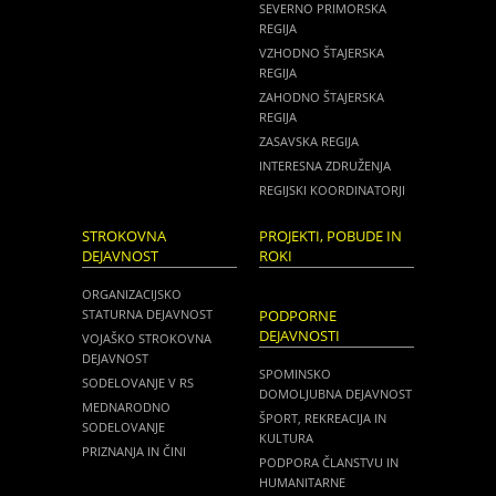
SEVERNO PRIMORSKA
REGIJA
VZHODNO ŠTAJERSKA
REGIJA
ZAHODNO ŠTAJERSKA
REGIJA
ZASAVSKA REGIJA
INTERESNA ZDRUŽENJA
REGIJSKI KOORDINATORJI
STROKOVNA
PROJEKTI, POBUDE IN
DEJAVNOST
ROKI
ORGANIZACIJSKO
STATURNA DEJAVNOST
PODPORNE
DEJAVNOSTI
VOJAŠKO STROKOVNA
DEJAVNOST
SPOMINSKO
SODELOVANJE V RS
DOMOLJUBNA DEJAVNOST
MEDNARODNO
ŠPORT, REKREACIJA IN
SODELOVANJE
KULTURA
PRIZNANJA IN ČINI
PODPORA ČLANSTVU IN
HUMANITARNE