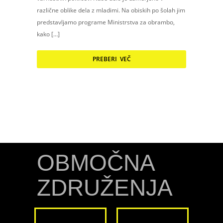
različne oblike dela z mladimi. Na obiskih po šolah jim
predstavljamo programe Ministrstva za obrambo,
kako […]
PREBERI VEČ
OBMOČNA
ZDRUŽENJA