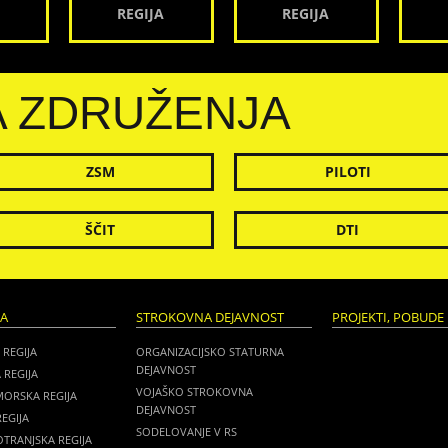
REGIJA
REGIJA
A ZDRUŽENJA
ZSM
PILOTI
ŠČIT
DTI
JA
STROKOVNA DEJAVNOST
PROJEKTI, POBUDE 
 REGIJA
ORGANIZACIJSKO STATURNA
DEJAVNOST
 REGIJA
VOJAŠKO STROKOVNA
MORSKA REGIJA
DEJAVNOST
EGIJA
SODELOVANJE V RS
TRANJSKA REGIJA