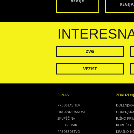
REGIJA
REGIJA
INTERESN
ZVG
VEZIST
O NAS
ZDRUŽEN
PREDSTAVITEV
DOLENJSKA
ORGANIZIRANOST
GORENJSKA
SKUPŠČINA
JUŽNO PRI
PREDSEDNIK
KOROŠKA R
PREDSEDSTVO
KRAŠKO-NO