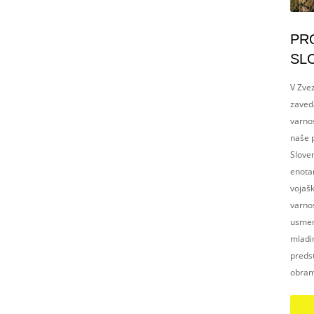
PR
SL
V Zvez
zaved
varnos
naše p
Slove
enotam
vojaš
varnos
usmerj
mladim
preds
obram