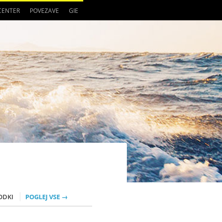
 CENTER
POVEZAVE
GIE
ODKI
POGLEJ VSE →