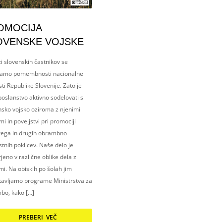
OMOCIJA
OVENSKE VOJSKE
i slovenskih častnikov se
amo pomembnosti nacionalne
ti Republike Slovenije. Zato je
oslanstvo aktivno sodelovati s
nsko vojsko oziroma z njenimi
i in poveljstvi pri promociji
kega in drugih obrambno
tnih poklicev. Naše delo je
eno v različne oblike dela z
i. Na obiskih po šolah jim
tavljamo programe Ministrstva za
bo, kako […]
PREBERI VEČ