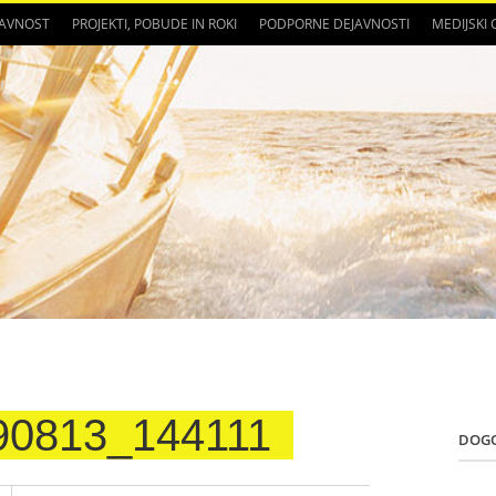
JAVNOST
PROJEKTI, POBUDE IN ROKI
PODPORNE DEJAVNOSTI
MEDIJSKI
90813_144111
DOG